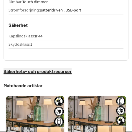
Dimbar:
Touch dimmer
Strömförsörjning:
Batteridriven , USB-port
Säkerhet
Kapslingsklass:
IP44
Skyddsklass:
I
Säkerhets- och produktresurser
Matchande artiklar