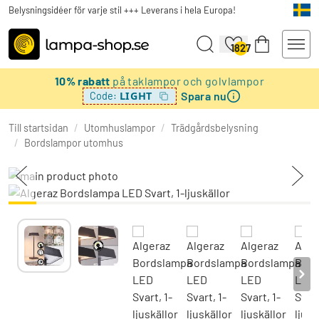
Belysningsidéer för varje stil +++ Leverans i hela Europa!
1827
10% rabatt
på taklampor och golvlampor
Spara nu
LIGHT
Code:
Till startsidan
/
Utomhuslampor
/
Trädgårdsbelysning
/
Bordslampor utomhus