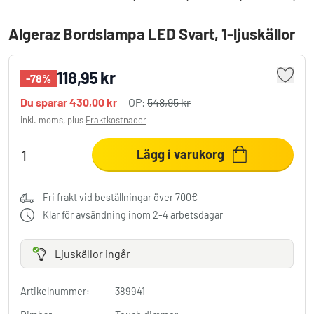
Algeraz Bordslampa LED Svart, 1-ljuskällor
118,95 kr
-78%
Du sparar
430,00 kr
OP:
548,95 kr
inkl. moms, plus
Fraktkostnader
Lägg i varukorg
Fri frakt vid beställningar över 700€
Klar för avsändning inom 2-4 arbetsdagar
Ljuskällor ingår
Artikelnummer:
389941