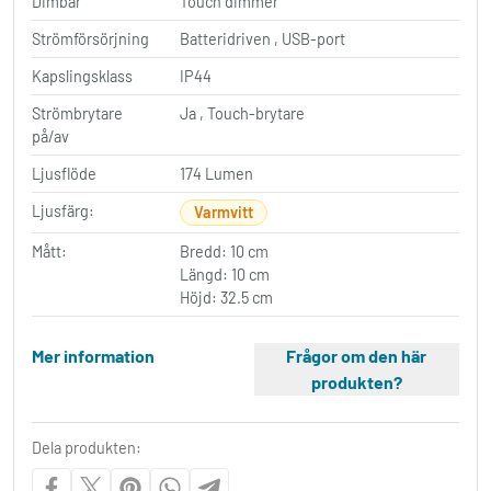
Dimbar
Touch dimmer
Strömförsörjning
Batteridriven , USB-port
Kapslingsklass
IP44
Strömbrytare
Ja , Touch-brytare
på/av
Ljusflöde
174 Lumen
Ljusfärg:
Varmvitt
Mått:
Bredd: 10 cm
Längd: 10 cm
Höjd: 32.5 cm
Mer information
Frågor om den här
produkten?
Dela produkten: