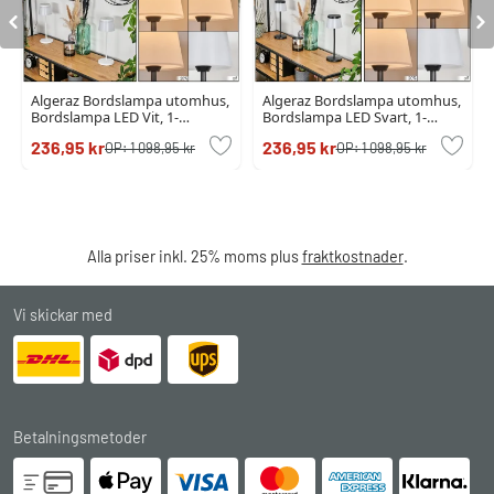
Algeraz Bordslampa utomhus,
Algeraz Bordslampa utomhus,
Bordslampa LED Vit, 1-
Bordslampa LED Svart, 1-
ljuskällor
ljuskällor
236,95 kr
236,95 kr
OP:
1 098,95 kr
OP:
1 098,95 kr
Alla priser inkl. 25% moms plus
fraktkostnader
.
Vi skickar med
Betalningsmetoder