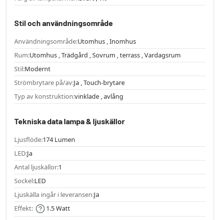
Stil och användningsområde
Användningsområde:
Utomhus , Inomhus
Rum:
Utomhus , Trädgård , Sovrum , terrass , Vardagsrum
Stil:
Modernt
Strömbrytare på/av:
Ja , Touch-brytare
Typ av konstruktion:
vinklade , avlång
Tekniska data lampa & ljuskällor
Ljusflöde:
174 Lumen
LED:
Ja
Antal ljuskällor:
1
Sockel:
LED
Ljuskälla ingår i leveransen:
Ja
Effekt:
1.5 Watt