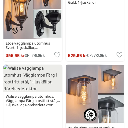
Guld, 1-ljuskällor
Etoe vägglampa utomhus
Svart, 1-ljuskällor,
Rörelsedetektor
395,95 kr
529,95 kr
OP:
878,95 kr
OP:
772,95 kr
Walise vägglampa utomhus,
Vägglampa Färg i rostfritt stål,
1-ljuskällor, Rörelsedetektor
Aquin vägglampa utomhus