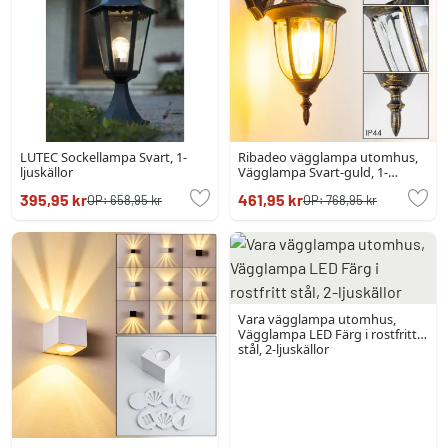
LUTEC Sockellampa Svart, 1-
Ribadeo vägglampa utomhus,
ljuskällor
Vägglampa Svart-guld, 1-
ljuskällor
395,95 kr
461,95 kr
OP:
658,95 kr
OP:
768,95 kr
Vara vägglampa utomhus,
Vägglampa LED Färg i rostfritt
stål, 2-ljuskällor