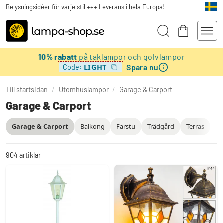
Belysningsidéer för varje stil +++ Leverans i hela Europa!
10% rabatt
på taklampor och golvlampor
Spara nu
LIGHT
Code:
Till startsidan
/
Utomhuslampor
/
Garage & Carport
Garage & Carport
Garage & Carport
Balkong
Farstu
Trädgård
Terras
904
artiklar