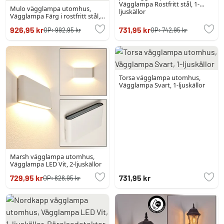
Vägglampa Rostfritt stål, 1-
Mulo vägglampa utomhus,
ljuskällor
Vägglampa Färg i rostfritt stål,
1-ljuskällor, Rörelsedetektor
926,95 kr
731,95 kr
OP:
992,95 kr
OP:
742,95 kr
Torsa vägglampa utomhus,
Vägglampa Svart, 1-ljuskällor
Marsh vägglampa utomhus,
Vägglampa LED Vit, 2-ljuskällor
729,95 kr
731,95 kr
OP:
828,95 kr