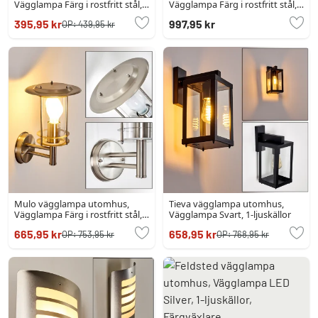
Vägglampa Färg i rostfritt stål,
Vägglampa Färg i rostfritt stål,
1-ljuskällor, Rörelsedetektor
2-ljuskällor, Rörelsedetektor
395,95 kr
997,95 kr
OP:
439,95 kr
Mulo vägglampa utomhus,
Tieva vägglampa utomhus,
Vägglampa Färg i rostfritt stål,
Vägglampa Svart, 1-ljuskällor
1-ljuskällor
665,95 kr
658,95 kr
OP:
753,95 kr
OP:
768,95 kr