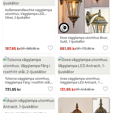
Außenwandleuchte vägglampa
utomhus, Vägglampa LED
Silver, 2-ljuskällor
Etoe vägglampa utomhus Brun,
Guld, 1-ljuskällor
197,95 kr
661,95 kr
OP:
988,95 kr
OP:
772,95 kr
Tolsona vägglampa utomhus,
Svea vägglampa utomhus,
Vägglampa Färg i rostfritt stål,
Vägglampa LED Antracit, 1-
2-ljuskällor
ljuskällor
731,95 kr
131,95 kr
OP:
548,95 kr