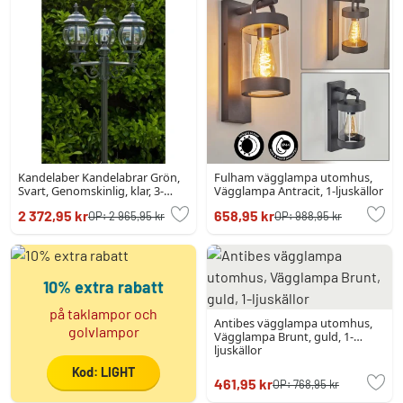
Kandelaber Kandelabrar Grön,
Fulham vägglampa utomhus,
Svart, Genomskinlig, klar, 3-
Vägglampa Antracit, 1-ljuskällor
ljuskällor
2 372,95 kr
658,95 kr
OP:
2 965,95 kr
OP:
988,95 kr
10% extra rabatt
på taklampor och
Antibes vägglampa utomhus,
golvlampor
Vägglampa Brunt, guld, 1-
ljuskällor
Kod: LIGHT
461,95 kr
OP:
768,95 kr