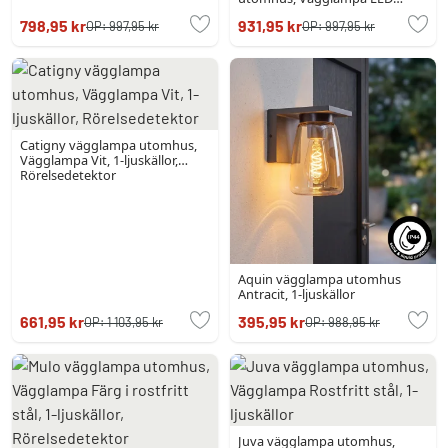
Krom, 1-ljuskällor
798,95 kr
931,95 kr
OP:
997,95 kr
OP:
997,95 kr
Catigny vägglampa utomhus,
Vägglampa Vit, 1-ljuskällor,
Rörelsedetektor
Aquin vägglampa utomhus
Antracit, 1-ljuskällor
661,95 kr
395,95 kr
OP:
1 103,95 kr
OP:
988,95 kr
Juva vägglampa utomhus,