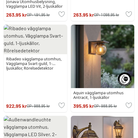
Jonava Utomhusbelysning,
Vägglampa LED Vit, 2-ljuskällor
263,95 kr
263,95 kr
OP:
494,95 kr
OP:
1 098,95 kr
Ribadeo vägglampa utomhus,
Vägglampa Svart-guld, 1-
ljuskällor, Rörelsedetektor
Aquin vägglampa utomhus
Antracit, 1-ljuskällor
922,95 kr
395,95 kr
OP:
988,95 kr
OP:
988,95 kr