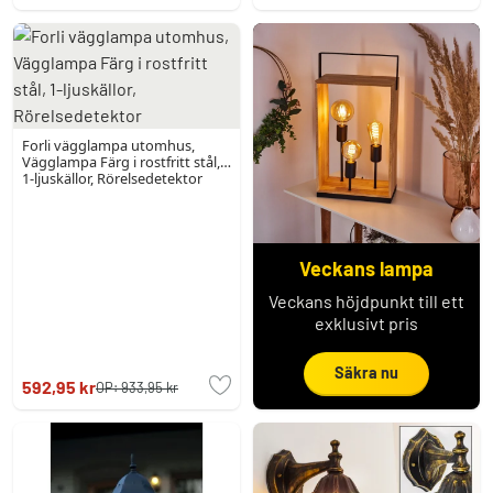
Forli vägglampa utomhus,
Vägglampa Färg i rostfritt stål,
1-ljuskällor, Rörelsedetektor
Veckans lampa
Veckans höjdpunkt till ett
exklusivt pris
Säkra nu
592,95 kr
OP:
933,95 kr