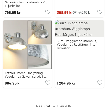
Gilze vägglampa utomhus Vit,
1-ljuskällor
798,95 kr
398,95 kr
OP:
443,95 kr
Surnu vägglampa utomhus,
Vägglampa Rostfärger, 1-
ljuskällor
Fezzou Utomhusbelysning,
Vägglampa Galvaniserad, 1-
ljuskällor
864,95 kr
1 264,95 kr
Resultat 1 - 60 av 904