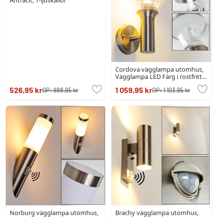
Antracit, 1-ljuskällor
Cordova vägglampa utomhus,
Vägglampa LED Färg i rostfritt
stål, 1-ljuskällor
526,95 kr
1 059,95 kr
OP:
988,95 kr
OP:
1 103,95 kr
Norburg vägglampa utomhus,
Brachy vägglampa utomhus,