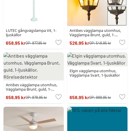
LUTEC gångvägslampa Vit, 1-
Antibes vägglampa utomhus,
ljuskällor
Vägglampa Brunt, guld, 1-
ljuskällor
658,95 kr
526,95 kr
OP:
877,95 kr
OP:
548,95 kr
Elgin vägglampa utomhus,
Vägglampa Svart, 1-ljuskällor
Antibes vägglampa utomhus,
Vägglampa Brunt, guld, 1-
ljuskällor, Rörelsedetektor
658,95 kr
658,95 kr
OP:
878,95 kr
OP:
988,95 kr