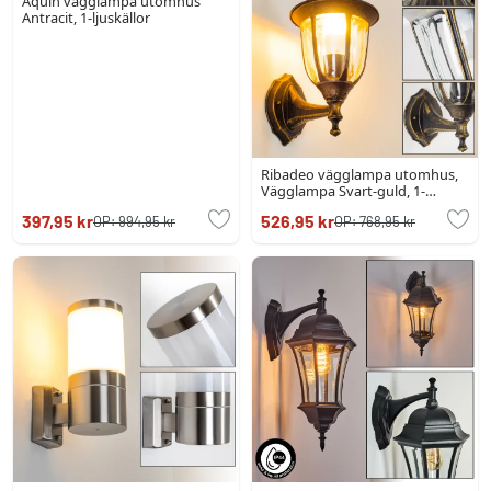
Aquin vägglampa utomhus
Antracit, 1-ljuskällor
Ribadeo vägglampa utomhus,
Vägglampa Svart-guld, 1-
ljuskällor
397,95 kr
526,95 kr
OP:
994,95 kr
OP:
768,95 kr