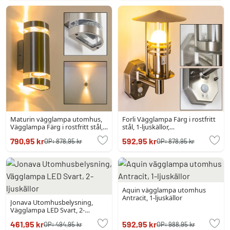
Maturin vägglampa utomhus,
Forli Vägglampa Färg i rostfritt
Vägglampa Färg i rostfritt stål,
stål, 1-ljuskällor,
2-ljuskällor
Rörelsedetektor
790,95 kr
592,95 kr
OP:
878,95 kr
OP:
878,95 kr
Aquin vägglampa utomhus
Antracit, 1-ljuskällor
Jonava Utomhusbelysning,
Vägglampa LED Svart, 2-
ljuskällor
461,95 kr
592,95 kr
OP:
494,95 kr
OP:
988,95 kr