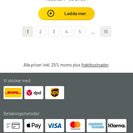
Ladda mer
1
2
3
4
5
...
16
Alla priser inkl. 25% moms plus
fraktkostnader
.
Vi skickar med
Betalningsmetoder