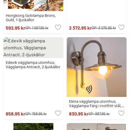
Hongkong Golvlampa Brons,
Guld, 1-ljuskällor
592,95 kr
2 372,95 kr
OP:
1 097,95 kr
OP:
3 075,95 kr
Edevik vägglampa utomhus,
Vägglampa Antracit, 2-ljuskällor
Elima vägglampa utomhus,
Vägglampa Färg i rostfritt stål,
1-ljuskällor, Rörelsedetektor
658,95 kr
830,95 kr
OP:
768,95 kr
OP:
987,95 kr