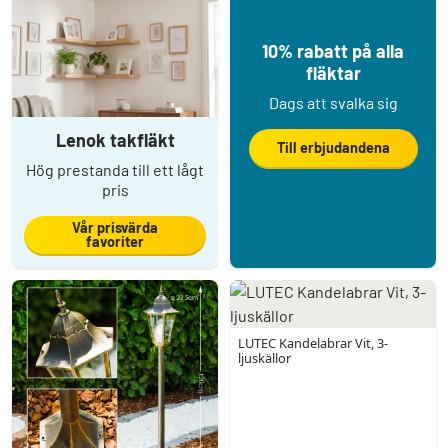
10% rabatt på alla
fläktar
Dags att svalka sig
Lenok takfläkt
Till erbjudandena
Hög prestanda till ett lågt
pris
Vår prisvärda
favoriter
LUTEC Kandelabrar Vit, 3-
ljuskällor