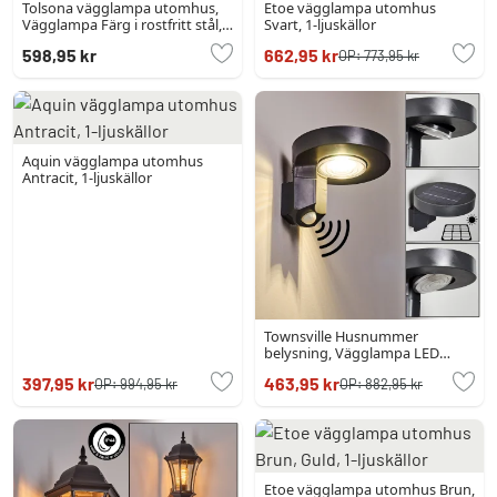
Tolsona vägglampa utomhus,
Etoe vägglampa utomhus
Vägglampa Färg i rostfritt stål,
Svart, 1-ljuskällor
1-ljuskällor
598,95 kr
662,95 kr
OP:
773,95 kr
Aquin vägglampa utomhus
Antracit, 1-ljuskällor
Townsville Husnummer
belysning, Vägglampa LED
Svart, 1-ljuskällor,
397,95 kr
463,95 kr
OP:
994,95 kr
OP:
882,95 kr
Rörelsedetektor
Etoe vägglampa utomhus Brun,