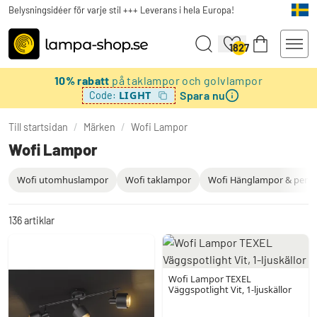
Belysningsidéer för varje stil +++ Leverans i hela Europa!
1827
10% rabatt
på taklampor och golvlampor
Spara nu
LIGHT
Code:
Till startsidan
/
Märken
/
Wofi Lampor
Wofi Lampor
Wofi utomhuslampor
Wofi taklampor
Wofi Hänglampor & pend
136
artiklar
Wofi Lampor TEXEL
Väggspotlight Vit, 1-ljuskällor