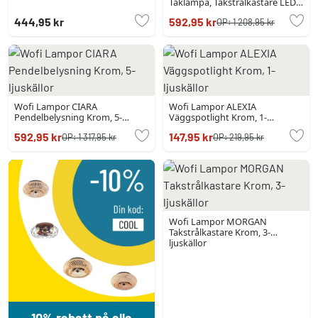
Taklampa, Takstrålkastare LED
Krom, 4-ljuskällor
444,95 kr
592,95 kr
OP:
1 208,95 kr
Wofi Lampor CIARA
Wofi Lampor ALEXIA
Pendelbelysning Krom, 5-
Väggspotlight Krom, 1-
ljuskällor
ljuskällor
592,95 kr
147,95 kr
OP:
1 317,95 kr
OP:
219,95 kr
Wofi Lampor MORGAN
Takstrålkastare Krom, 3-
ljuskällor