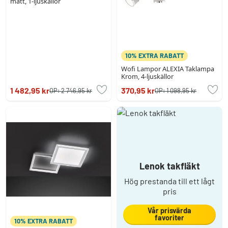
matt, 1-ljuskällor
10% EXTRA RABATT
Wofi Lampor ALEXIA Taklampa
Krom, 4-ljuskällor
1 482,95 kr
370,95 kr
OP:
2 746,95 kr
OP:
1 098,95 kr
Lenok takfläkt
Hög prestanda till ett lågt
pris
Vår prisvärda
favoriter
10% EXTRA RABATT