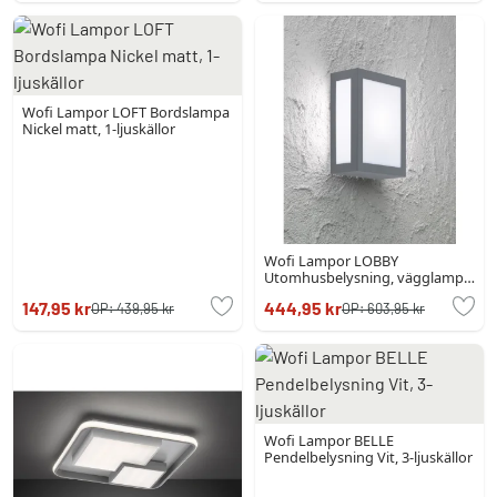
Wofi Lampor LOFT Bordslampa
Nickel matt, 1-ljuskällor
Wofi Lampor LOBBY
Utomhusbelysning, vägglampa
utomhus Antracit, 1-ljuskällor
147,95 kr
444,95 kr
OP:
439,95 kr
OP:
603,95 kr
Wofi Lampor BELLE
Pendelbelysning Vit, 3-ljuskällor