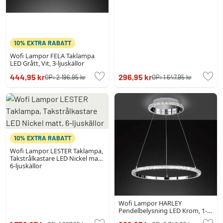
10% EXTRA RABATT
Wofi Lampor FELA Taklampa
LED Grått, Vit, 3-ljuskällor
444,95 kr
296,95 kr
OP:
2 196,95 kr
OP:
1 647,95 kr
10% EXTRA RABATT
Wofi Lampor LESTER Taklampa,
Takstrålkastare LED Nickel matt,
6-ljuskällor
Wofi Lampor HARLEY
Pendelbelysning LED Krom, 1-
ljuskällor