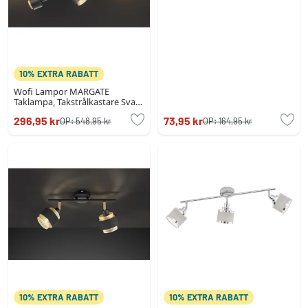
10% EXTRA RABATT
Wofi Lampor MARGATE
Taklampa, Takstrålkastare Svart,
3-ljuskällor
296,95 kr
73,95 kr
OP:
548,95 kr
OP:
164,95 kr
10% EXTRA RABATT
10% EXTRA RABATT