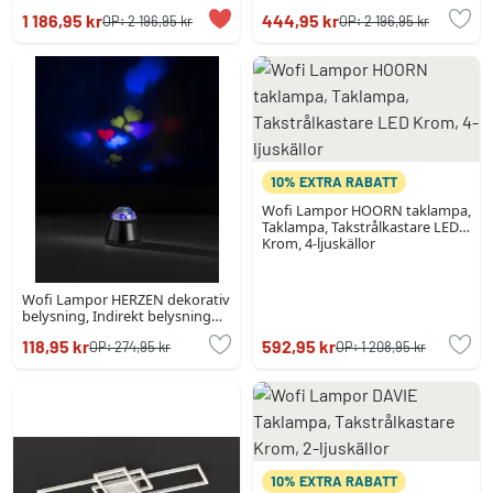
1 186,95 kr
444,95 kr
OP:
2 196,95 kr
OP:
2 196,95 kr
10% EXTRA RABATT
Wofi Lampor HOORN taklampa,
Taklampa, Takstrålkastare LED
Krom, 4-ljuskällor
Wofi Lampor HERZEN dekorativ
belysning, Indirekt belysning
LED Svart, 1-ljuskällor
118,95 kr
592,95 kr
OP:
274,95 kr
OP:
1 208,95 kr
10% EXTRA RABATT