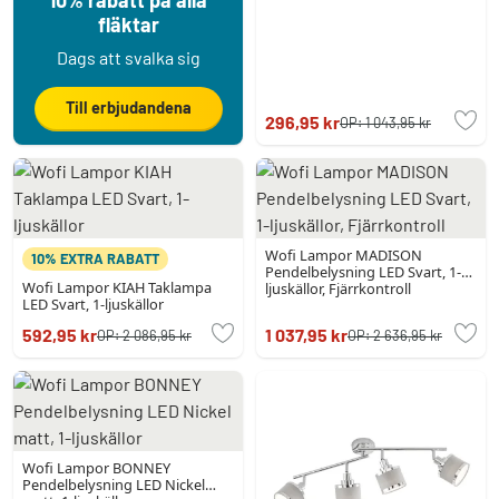
10% rabatt på alla
fläktar
Dags att svalka sig
Till erbjudandena
296,95 kr
OP:
1 043,95 kr
Wofi Lampor MADISON
10% EXTRA RABATT
Pendelbelysning LED Svart, 1-
Wofi Lampor KIAH Taklampa
ljuskällor, Fjärrkontroll
LED Svart, 1-ljuskällor
592,95 kr
1 037,95 kr
OP:
2 086,95 kr
OP:
2 636,95 kr
Wofi Lampor BONNEY
Pendelbelysning LED Nickel