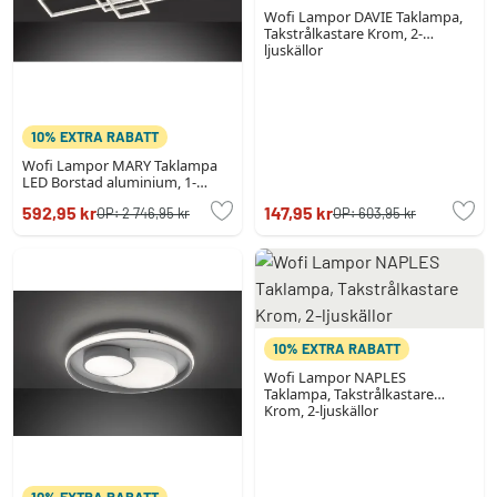
Wofi Lampor DAVIE Taklampa,
Takstrålkastare Krom, 2-
ljuskällor
10% EXTRA RABATT
Wofi Lampor MARY Taklampa
LED Borstad aluminium, 1-
ljuskällor
592,95 kr
147,95 kr
OP:
2 746,95 kr
OP:
603,95 kr
10% EXTRA RABATT
Wofi Lampor NAPLES
Taklampa, Takstrålkastare
Krom, 2-ljuskällor