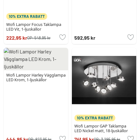
10% EXTRA RABATT
Wofi Lampor Focus Taklampa
LED Vit, 1-ljuskällor
222,95 kr
592,95 kr
OP:
548,95 kr
Wofi Lampor Harley Vägglampa
LED Krom, 1-ljuskällor
10% EXTRA RABATT
Wofi Lampor GAP Taklampa
LED Nickel matt, 18-ljuskällor
444,95 kr
741,95 kr
OP:
823,95 kr
OP:
3 295,95 kr