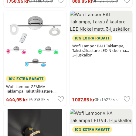
1 758,95 kr
889,95 kr
OP:
1 867,95 kr
OP:
2 746,95 kr
10% EXTRA RABATT
Wofi Lampor BALI Taklampa,
Takstrålkastare LED Nickel matt,
3-ljuskällor
10% EXTRA RABATT
Wofi Lampor GEMMA
Taklampa, Takstrålkastare,
Väggspotlight LED Krom, 2-
444,95 kr
1 037,95 kr
OP:
878,95 kr
OP:
1 427,95 kr
ljuskällor, Fjärrkontroll,
Färgväxlare
10% EXTRA RABATT