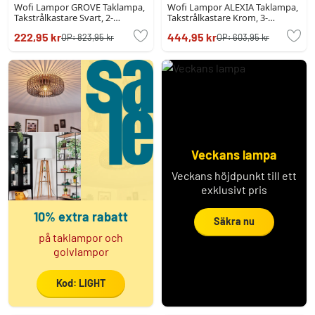
Wofi Lampor GROVE Taklampa,
Wofi Lampor ALEXIA Taklampa,
Takstrålkastare Svart, 2-
Takstrålkastare Krom, 3-
ljuskällor
ljuskällor
222,95 kr
444,95 kr
OP:
823,95 kr
OP:
603,95 kr
Veckans lampa
Veckans höjdpunkt till ett
exklusivt pris
10% extra rabatt
Säkra nu
på taklampor och
golvlampor
Kod: LIGHT