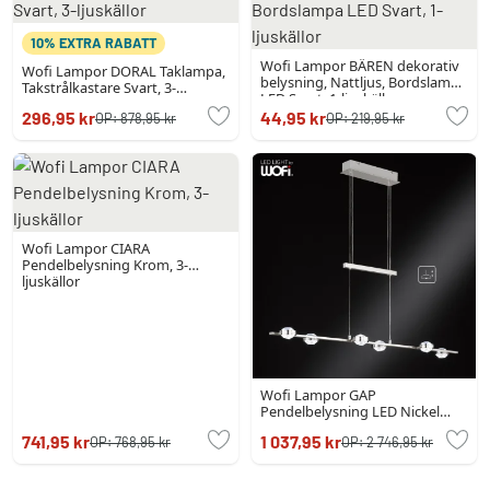
10% EXTRA RABATT
Wofi Lampor BÄREN dekorativ
Wofi Lampor DORAL Taklampa,
belysning, Nattljus, Bordslampa
Takstrålkastare Svart, 3-
LED Svart, 1-ljuskällor
ljuskällor
296,95 kr
44,95 kr
OP:
878,95 kr
OP:
219,95 kr
Wofi Lampor CIARA
Pendelbelysning Krom, 3-
ljuskällor
Wofi Lampor GAP
Pendelbelysning LED Nickel
matt, 12-ljuskällor
741,95 kr
1 037,95 kr
OP:
768,95 kr
OP:
2 746,95 kr