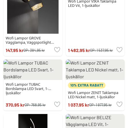
Wofi Lampor VIKA Taklampa
LED Vit, 1-ljuskällor
Wofi Lampor GROVE
Vägglampa, Väggspotlight
Svart, 1-ljuskällor
147,95 kr
1 482,95 kr
OP:
384,95 kr
OP:
1 537,95 kr
Wofi Lampor TUBAC
10% EXTRA RABATT
Bordslampa LED Svart, 1-
Wofi Lampor ZENIT Taklampa
ljuskällor
LED Nickel matt, 1-ljuskällor
370,95 kr
1 037,95 kr
OP:
768,95 kr
OP:
1 977,95 kr