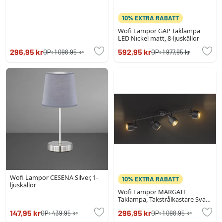
10% EXTRA RABATT
Wofi Lampor GAP Taklampa
LED Nickel matt, 8-ljuskällor
296,95 kr
592,95 kr
OP:
1 098,95 kr
OP:
1 977,95 kr
Wofi Lampor CESENA Silver, 1-
10% EXTRA RABATT
ljuskällor
Wofi Lampor MARGATE
Taklampa, Takstrålkastare Svart,
4-ljuskällor
147,95 kr
296,95 kr
OP:
439,95 kr
OP:
1 098,95 kr