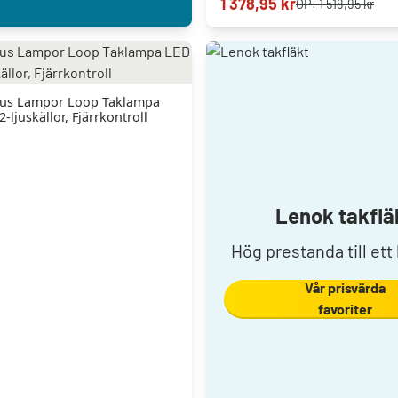
1 378,95 kr
OP:
1 518,95 kr
us Lampor Loop Taklampa
-ljuskällor, Fjärrkontroll
Lenok takflä
Hög prestanda till ett 
Vår prisvärda
favoriter