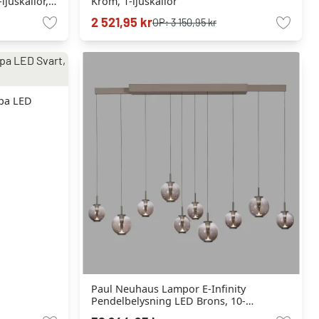
ljuskällor,
Krom, 1-ljuskällor
2 521,95 kr
OP:
3 150,95 kr
pa LED
Paul Neuhaus Lampor E-Infinity
Pendelbelysning LED Brons, 10-
ljuskällor, Fjärrkontroll