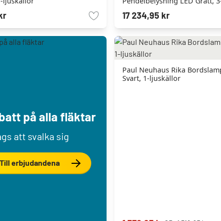
-ljuskällor
Pendelbelysning LED Grått, 3-
Fjärrkontroll
kr
17 234,95 kr
Paul Neuhaus Rika Bordslam
Svart, 1-ljuskällor
att på alla fläktar
gs att svalka sig
Till erbjudandena