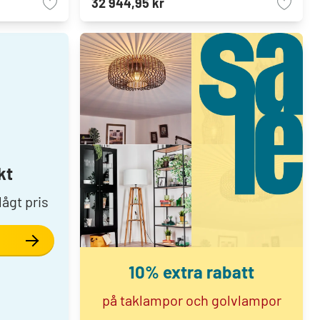
32 944,95 kr
kt
lågt pris
10% extra rabatt
på taklampor och golvlampor