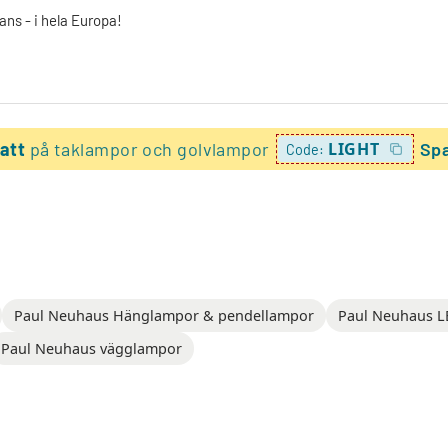
ans - i hela Europa!
batt
på taklampor och golvlampor
LIGHT
Spa
Code:
Paul Neuhaus Hänglampor & pendellampor
Paul Neuhaus 
Paul Neuhaus vägglampor