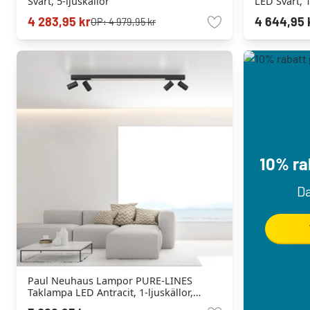
Svart, 5-ljuskällor
LED Svart, 1
4 283,95 kr
4 644,95 
OP:
4 979,95 kr
10% rab
Da
Paul Neuhaus Lampor PURE-LINES
Taklampa LED Antracit, 1-ljuskällor,
Fjärrkontroll