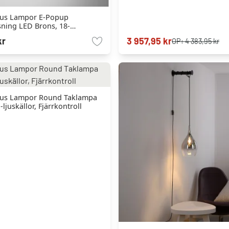
us Lampor E-Popup
ning LED Brons, 18-
Fjärrkontroll
kr
3 957,95 kr
OP:
4 383,95 kr
us Lampor Round Taklampa
-ljuskällor, Fjärrkontroll