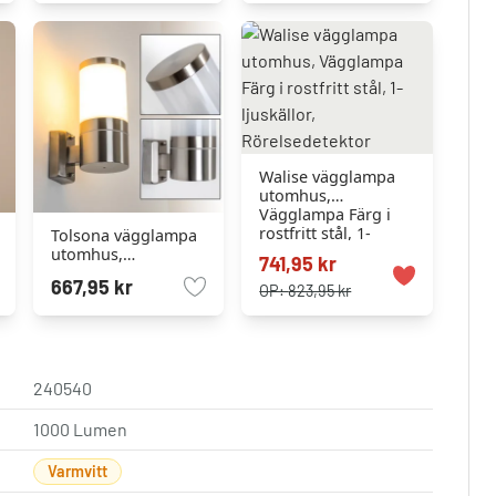
Walise vägglampa
utomhus,
Vägglampa Färg i
rostfritt stål, 1-
Tolsona vägglampa
ljuskällor,
utomhus,
741,95 kr
Rörelsedetektor
Vägglampa Färg i
667,95 kr
rostfritt stål, 1-
OP:
823,95 kr
ljuskällor
240540
1000 Lumen
Varmvitt