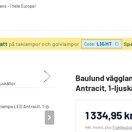
ans - i hela Europa!
batt
på taklampor och golvlampor
LIGHT
Spa
Code:
r
Baulund väggla
Antracit, 1-ljusk
1 334,95 k
inkl. moms, plus
Fraktkostn