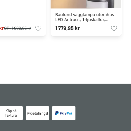
Baulund vägglampa utomhus
LED Antracit, 1-ljuskällor,
Rörelsedetektor
kr
1 779,95 kr
OP:
1 098,95 kr
Köp på
Avbetalningsköp
faktura