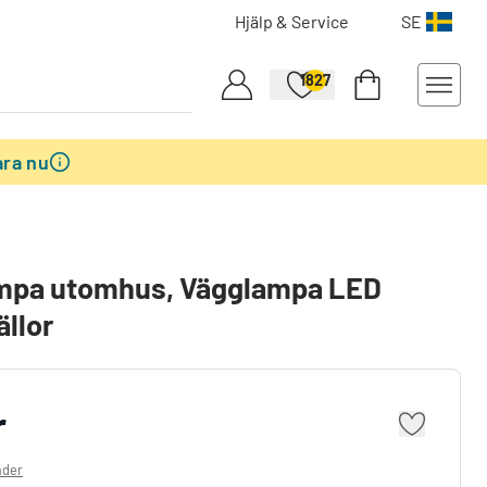
Hjälp & Service
SE
1827
ra nu
mpa utomhus, Vägglampa LED
ällor
r
ader