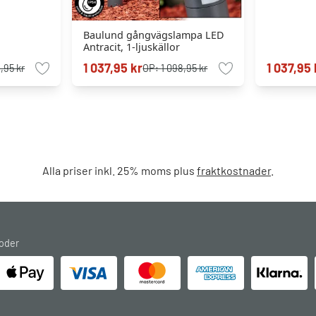
Baulund gångvägslampa LED
Antracit, 1-ljuskällor
1 037,95 kr
1 037,95 
,95 kr
OP:
1 098,95 kr
Alla priser inkl. 25% moms plus
fraktkostnader
.
oder