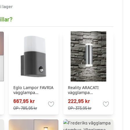
i lager
llar?
Eglo Lampor FAVRIA
Reality ARACATI
vägglampa
vägglampa
utomhus,
utomhus,
667,95 kr
222,95 kr
Vägglampa LED
Vägglampa LED
Antracit, 1-ljuskällor,
Nickel matt, 2-
OP:
785,95 kr
OP:
373,95 kr
Rörelsedetektor
ljuskällor