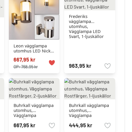
Frederiks
vägglampa
utomhus,
Vägglampa LED
Svart, 1-ljuskällor
Leon vägglampa
utomhus LED Nickel
matt, 1-ljuskällor
667,95 kr
963,95 kr
OP:
768,95 kr
Buhrkall vägglampa
Buhrkall vägglampa
utomhus,
utomhus,
Vägglampa
Vägglampa
Rostfärger, 2-
Rostfärger, 1-
667,95 kr
444,95 kr
ljuskällor
ljuskällor