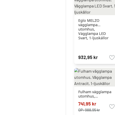
Eglo MELZO
vägglampa
utomhus,
Vägglampa LED
Svart, 1-ljuskällor
932,95 kr
Fulham vägglampa
utomhus,
Vägglampa Antracit,
741,95 kr
1-ljuskällor
OP:
988,95 kr