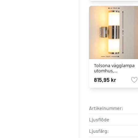
Tolsona vägglampa
utomhus,
Vägglampa Färg i
815,95 kr
rostfritt stål, 2-
ljuskällor
Artikelnummer:
Ljusflöde
Ljusfärg: