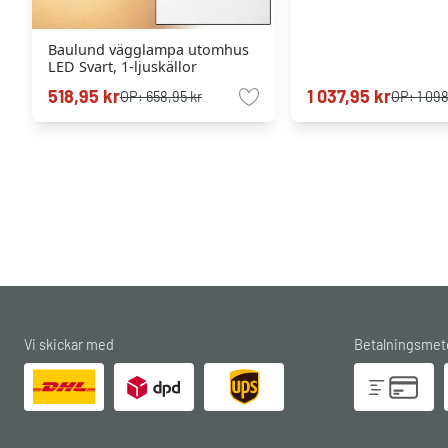
Baulund vägglampa utomhus
LED Svart, 1-ljuskällor
518,95 kr
1 037,95 kr
OP:
658,95 kr
OP:
1 098
Vi skickar med
Betalningsmet