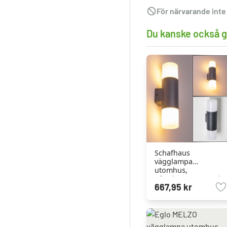
För närvarande inte 
Du kanske också gi
Schafhaus
vägglampa
utomhus,
Vägglampa Antracit,
667,95 kr
2-ljuskällor