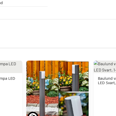
ad
ampa LED
Baulund 
LED Svart,