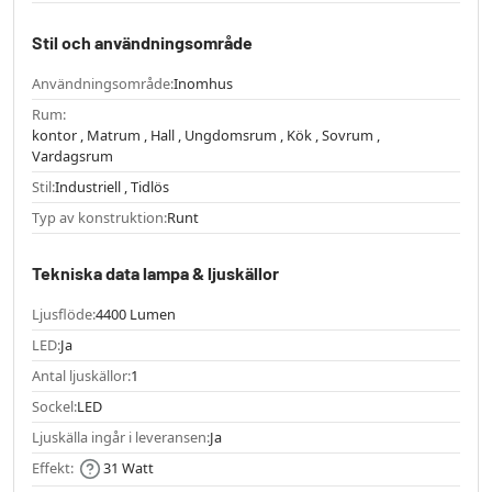
Stil och användningsområde
Användningsområde:
Inomhus
Rum:
kontor , Matrum , Hall , Ungdomsrum , Kök , Sovrum ,
Vardagsrum
Stil:
Industriell , Tidlös
Typ av konstruktion:
Runt
Tekniska data lampa & ljuskällor
Ljusflöde:
4400 Lumen
LED:
Ja
Antal ljuskällor:
1
Sockel:
LED
Ljuskälla ingår i leveransen:
Ja
Effekt:
31 Watt