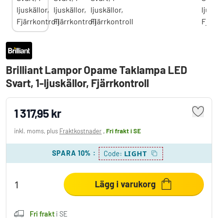
Brilliant Lampor Opame Taklampa LED
Svart, 1-ljuskällor, Fjärrkontroll
1 317,95 kr
inkl. moms, plus
Fraktkostnader
,
Fri frakt
i SE
SPARA 10%
:
LIGHT
Code:
Lägg i varukorg
Fri frakt
i SE