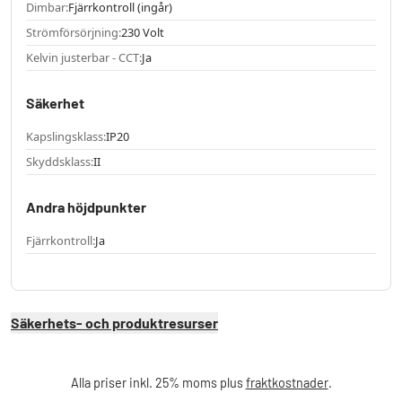
Dimbar:
Fjärrkontroll (ingår)
Strömförsörjning:
230 Volt
Kelvin justerbar - CCT:
Ja
Säkerhet
Kapslingsklass:
IP20
Skyddsklass:
II
Andra höjdpunkter
Fjärrkontroll:
Ja
Säkerhets- och produktresurser
Alla priser inkl. 25% moms plus
fraktkostnader
.