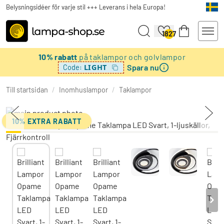
Belysningsidéer för varje stil +++ Leverans i hela Europa!
1827
10% rabatt
på taklampor och golvlampor
Spara nu
LIGHT
Code:
Till startsidan
/
Inomhuslampor
/
Taklampor
10% EXTRA RABATT