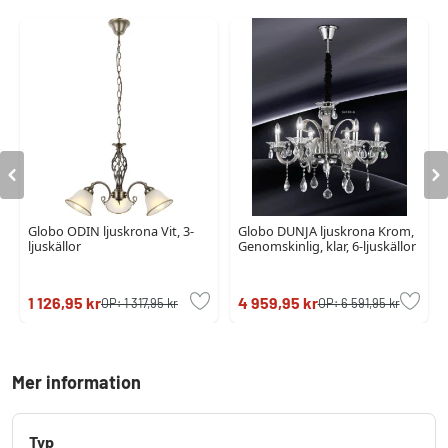
Globo ODIN ljuskrona Vit, 3-
Globo DUNJA ljuskrona Krom,
ljuskällor
Genomskinlig, klar, 6-ljuskällor
1 126,95 kr
4 959,95 kr
OP:
1 317,95 kr
OP:
6 591,95 kr
Mer information
Typ