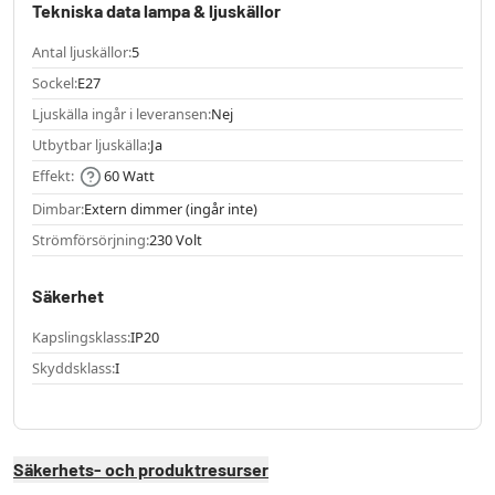
Tekniska data lampa & ljuskällor
Antal ljuskällor:
5
Sockel:
E27
Ljuskälla ingår i leveransen:
Nej
Utbytbar ljuskälla:
Ja
Effekt:
60 Watt
Dimbar:
Extern dimmer (ingår inte)
Strömförsörjning:
230 Volt
Säkerhet
Kapslingsklass:
IP20
Skyddsklass:
I
Säkerhets- och produktresurser