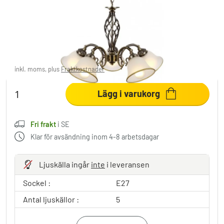
Globo ODIN ljuskrona Vit, 5-ljuskällor
1 571,95 kr
-15%
Du sparar
296,00 kr
OP:
1 867,95 kr
inkl. moms, plus
Fraktkostnader
,
Fri frakt
i SE
Lägg i varukorg
Fri frakt
i SE
Klar för avsändning inom 4-8 arbetsdagar
Ljuskälla ingår
inte
i leveransen
Sockel :
E27
Antal ljuskällor :
5