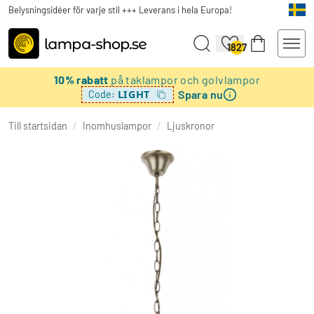
Belysningsidéer för varje stil +++ Leverans i hela Europa!
1827
10% rabatt
på taklampor och golvlampor
Spara nu
LIGHT
Code:
Till startsidan
/
Inomhuslampor
/
Ljuskronor