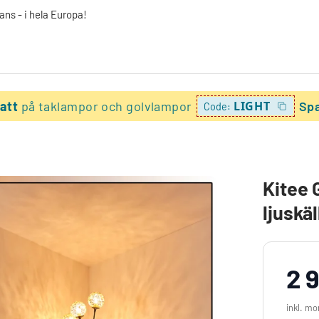
ans - i hela Europa!
batt
på taklampor och golvlampor
LIGHT
Spa
Code:
Kitee 
ljuskäl
2 
inkl. m