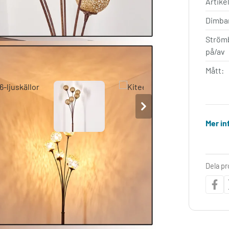
Artik
Dimba
Ström
på/av
Mått:
Mer in
Dela p