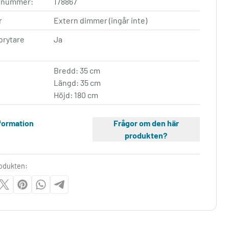
elnummer:
178867
r
Extern dimmer (ingår inte)
brytare
Ja
Bredd: 35 cm
Längd: 35 cm
Höjd: 180 cm
formation
Frågor om den här
produkten?
rodukten: