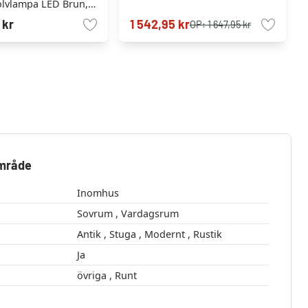
olvlampa LED Brun,
uskällor, Fjärrkontroll
 kr
1 542,95 kr
OP:
1 647,95 kr
område
Inomhus
Sovrum , Vardagsrum
Antik , Stuga , Modernt , Rustik
Ja
övriga , Runt