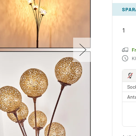
SPAR
Fr
K
Sock
Anta