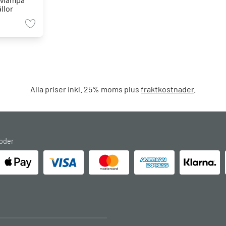
lvlampa
ällor
Alla priser inkl. 25% moms plus
fraktkostnader
.
oder