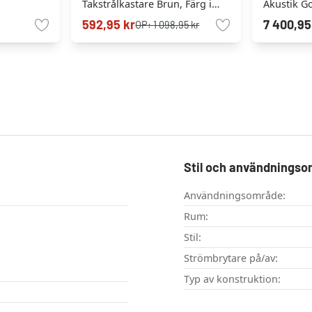
Takstrålkastare Brun, Färg i
Akustik G
rostfritt stål, 2-ljuskällor
Svart, 1-lj
592,95 kr
7 400,95
OP:
1 098,95 kr
Stil och användnings
Användningsområde:
Rum:
Stil:
Strömbrytare på/av:
Typ av konstruktion: