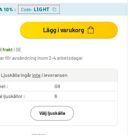
LIGHT
A 10%
:
Code:
Lägg i varukorg
i frakt
i SE
lar för avsändning inom 2-4 arbetsdagar
Ljuskälla ingår
inte
i leveransen
el :
G9
l ljuskällor :
6
Välj ljuskälla