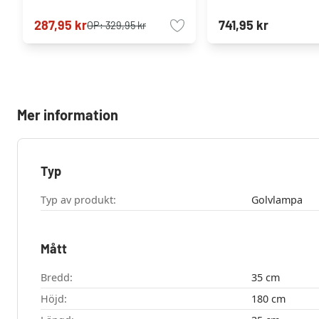
287,95 kr
741,95 kr
OP:
329,95 kr
Mer information
Typ
Typ av produkt:
Golvlampa
Mått
Bredd:
35 cm
Höjd:
180 cm