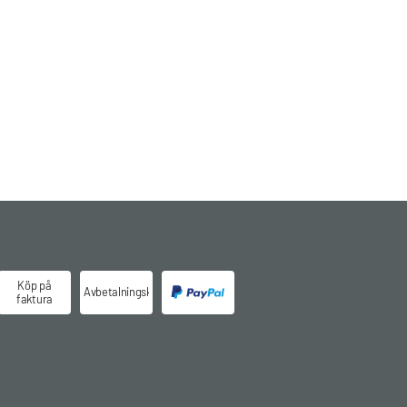
Köp på
Avbetalningsköp
faktura