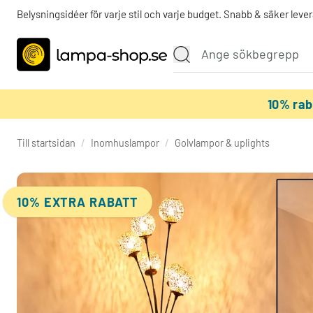
Belysningsidéer för varje stil och varje budget. Snabb & säker lever
10% ra
Till startsidan
/
Inomhuslampor
/
Golvlampor & uplights
10% EXTRA RABATT