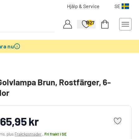
Hjälp & Service
SE
1827
ra nu
Golvlampa Brun, Rostfärger, 6-
lor
965,95 kr
oms, plus
Fraktkostnader
,
Fri frakt
i SE