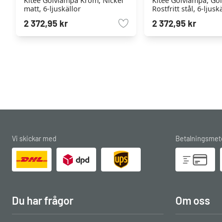
Kitee Golvlampa Krom, Nickel
Kitee Golvlampa, Go
matt, 6-ljuskällor
Rostfritt stål, 6-ljusk
2 372,95 kr
2 372,95 kr
Vi skickar med
Betalningsmet
Du har frågor
Om oss