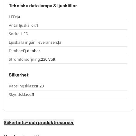
Tekniska data lampa & ljuskällor
LED:
Ja
Antal ljuskällor:
1
Sockel:
LED
Ljuskälla ingår i leveransen:
Ja
Dimbar:
Ej dimbar
Strömförsörjning:
230 Volt
Säkerhet
Kapslingsklass:
IP20
Skyddsklass:
II
Säkerhets- och produktresurser