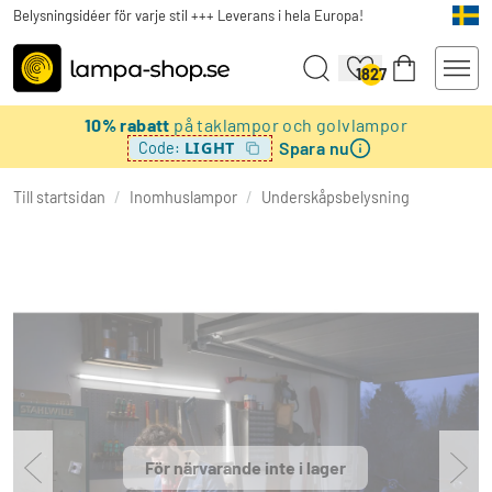
Belysningsidéer för varje stil +++ Leverans i hela Europa!
1827
10% rabatt
på taklampor och golvlampor
Spara nu
LIGHT
Code:
Till startsidan
/
Inomhuslampor
/
Underskåpsbelysning
För närvarande inte i lager