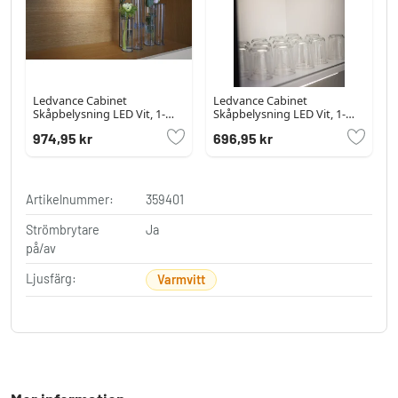
Ledvance Cabinet
Ledvance Cabinet
Skåpbelysning LED Vit, 1-
Skåpbelysning LED Vit, 1-
ljuskällor, Rörelsedetektor
ljuskällor, Rörelsedetektor
974,95 kr
696,95 kr
Artikelnummer:
359401
Strömbrytare
Ja
på/av
Ljusfärg:
Varmvitt