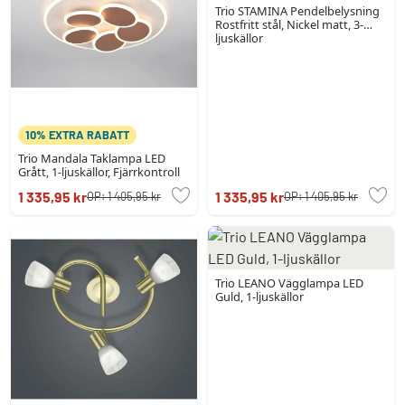
Trio STAMINA Pendelbelysning
Rostfritt stål, Nickel matt, 3-
ljuskällor
10% EXTRA RABATT
Trio Mandala Taklampa LED
Grått, 1-ljuskällor, Fjärrkontroll
1 335,95 kr
1 335,95 kr
OP:
1 405,95 kr
OP:
1 405,95 kr
Trio LEANO Vägglampa LED
Guld, 1-ljuskällor