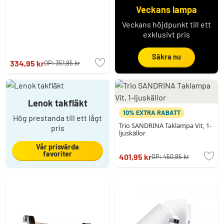
Veckans lampa
Veckans höjdpunkt till ett
exklusivt pris
Säkra nu
334,95 kr
OP:
351,95 kr
Lenok takfläkt
10% EXTRA RABATT
Hög prestanda till ett lågt
Trio SANDRINA Taklampa Vit, 1-
pris
ljuskällor
Vår prisvärda
favoriter
401,95 kr
OP:
450,95 kr