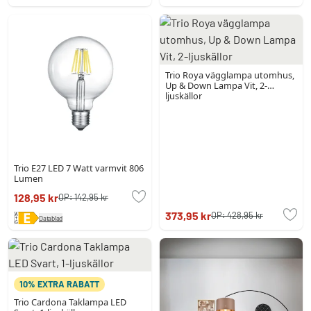
Trio Roya vägglampa utomhus,
Up & Down Lampa Vit, 2-
ljuskällor
Trio E27 LED 7 Watt varmvit 806
Lumen
128,95 kr
OP:
142,95 kr
373,95 kr
OP:
428,95 kr
Datablad
10% EXTRA RABATT
Trio Cardona Taklampa LED