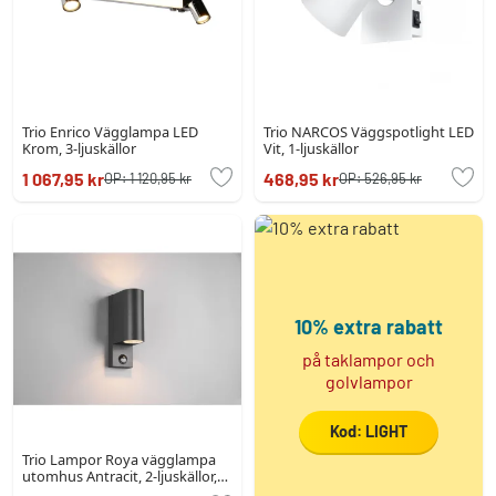
Trio Enrico Vägglampa LED
Trio NARCOS Väggspotlight LED
Krom, 3-ljuskällor
Vit, 1-ljuskällor
1 067,95 kr
468,95 kr
OP:
1 120,95 kr
OP:
526,95 kr
10% extra rabatt
på taklampor och
golvlampor
Kod: LIGHT
Trio Lampor Roya vägglampa
utomhus Antracit, 2-ljuskällor,
Rörelsedetektor