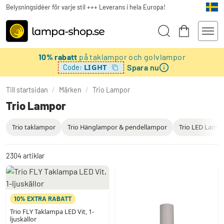
Belysningsidéer för varje stil +++ Leverans i hela Europa!
10% rabatt
på taklampor och golvlampor
Spara nu
LIGHT
Code:
Till startsidan
/
Märken
/
Trio Lampor
Trio Lampor
Trio taklampor
Trio Hänglampor & pendellampor
Trio LED Lamp
2304
artiklar
10% EXTRA RABATT
Trio FLY Taklampa LED Vit, 1-
ljuskällor