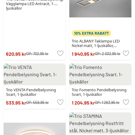
Vägglampa LED Antracit, 1-
ljuskällor
10% EXTRA RABATT
Trio ALBANY Taklampa LED
Nickel matt, 1-ljuskällor,
Fjärrkontroll
620,95 kr
1 940,95 kr
OP:
702,95 kr
OP:
2 032,95 kr
Trio VENTA Pendelbelysning
Trio Fomento Pendelbelysning
Svart, 1-ljuskällor
Svart, 1-ljuskällor
533,95 kr
1 204,95 kr
OP:
559,95 kr
OP:
1 263,95 kr