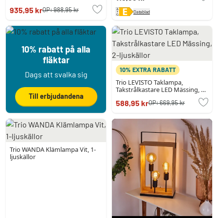
935,95 kr
OP:
988,95 kr
Datablad
10% rabatt på alla
fläktar
10% EXTRA RABATT
Dags att svalka sig
Trio LEVISTO Taklampa,
Takstrålkastare LED Mässing, 2-
Till erbjudandena
ljuskällor
588,95 kr
OP:
669,95 kr
Trio WANDA Klämlampa Vit, 1-
ljuskällor