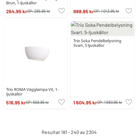
Brun, 1-ljuskällor
264,95 kr
988,95 kr
OP:
285,95 kr
OP:
1 043,95 kr
Trio Soka Pendelbelysning
Svart, 5-ljuskällor
Trio ROMA Vägglampa Vit, 1-
ljuskällor
516,95 kr
1 604,95 kr
OP:
658,95 kr
OP:
1 680,95 kr
Resultat 181 - 240 av 2304