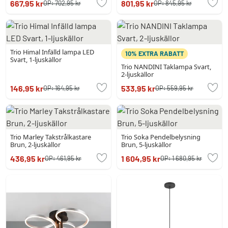
667,95 kr
801,95 kr
OP:
702,95 kr
OP:
845,95 kr
Trio Himal Infälld lampa LED
10% EXTRA RABATT
Svart, 1-ljuskällor
Trio NANDINI Taklampa Svart,
2-ljuskällor
146,95 kr
533,95 kr
OP:
164,95 kr
OP:
559,95 kr
Trio Marley Takstrålkastare
Trio Soka Pendelbelysning
Brun, 2-ljuskällor
Brun, 5-ljuskällor
436,95 kr
1 604,95 kr
OP:
461,95 kr
OP:
1 680,95 kr