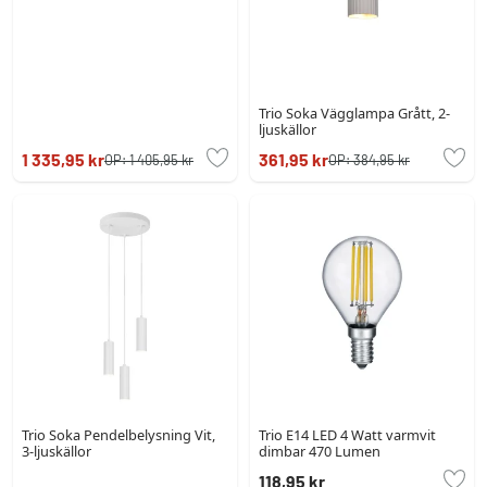
Trio Soka Vägglampa Grått, 2-
ljuskällor
1 335,95 kr
361,95 kr
OP:
1 405,95 kr
OP:
384,95 kr
Trio Soka Pendelbelysning Vit,
Trio E14 LED 4 Watt varmvit
3-ljuskällor
dimbar 470 Lumen
118,95 kr