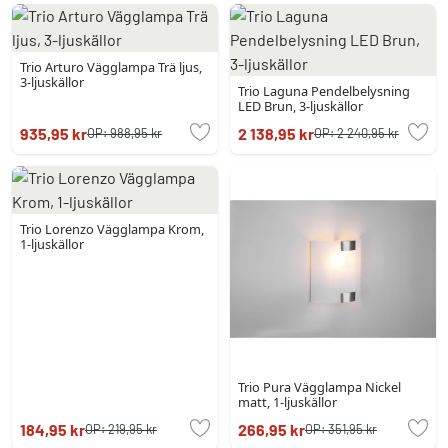
Trio Arturo Vägglampa Trä ljus,
3-ljuskällor
Trio Laguna Pendelbelysning
LED Brun, 3-ljuskällor
935,95 kr
2 138,95 kr
OP:
988,95 kr
OP:
2 240,95 kr
Trio Lorenzo Vägglampa Krom,
1-ljuskällor
Trio Pura Vägglampa Nickel
matt, 1-ljuskällor
184,95 kr
266,95 kr
OP:
219,95 kr
OP:
351,95 kr