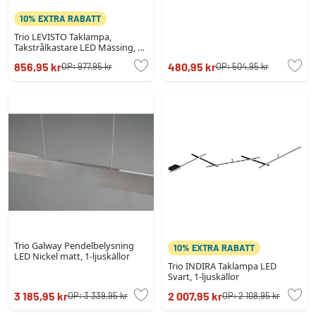
10% EXTRA RABATT
Trio LEVISTO Taklampa,
Takstrålkastare LED Mässing, 3-
ljuskällor
856,95 kr
480,95 kr
OP:
977,95 kr
OP:
504,95 kr
Trio Galway Pendelbelysning
10% EXTRA RABATT
LED Nickel matt, 1-ljuskällor
Trio INDIRA Taklampa LED
Svart, 1-ljuskällor
3 185,95 kr
2 007,95 kr
OP:
3 339,95 kr
OP:
2 108,95 kr