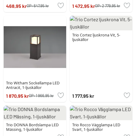
468,95 kr
1 472,95 kr
OP:
647,95 kr
OP:
2 779,95 kr
Trio Cortez ljuskrona Vit, 5-
ljuskällor
Trio Witham Sockellampa LED
Antracit, 1-ljuskällor
1 870,95 kr
1 777,95 kr
OP:
1 966,95 kr
Trio DONNA Bordslampa LED
Trio Rocco Vägglampa LED
Mässing, 1-ljuskällor
Svart, 1-ljuskällor