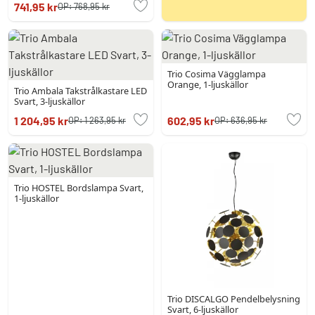
741,95 kr
OP:
768,95 kr
Trio Cosima Vägglampa
Orange, 1-ljuskällor
Trio Ambala Takstrålkastare LED
Svart, 3-ljuskällor
1 204,95 kr
602,95 kr
OP:
1 263,95 kr
OP:
636,95 kr
Trio HOSTEL Bordslampa Svart,
1-ljuskällor
Trio DISCALGO Pendelbelysning
Svart, 6-ljuskällor