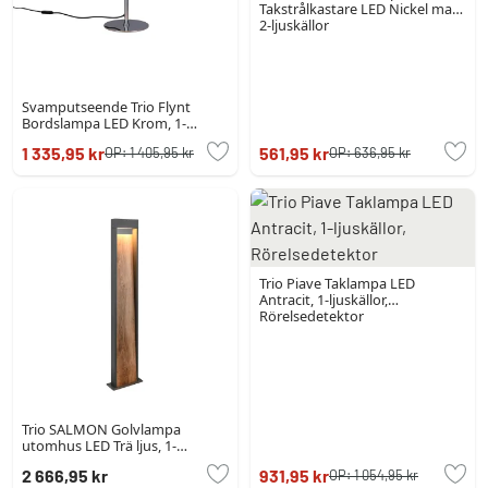
Takstrålkastare LED Nickel matt,
2-ljuskällor
Svamputseende Trio Flynt
Bordslampa LED Krom, 1-
ljuskällor
1 335,95 kr
561,95 kr
OP:
1 405,95 kr
OP:
636,95 kr
Trio Piave Taklampa LED
Antracit, 1-ljuskällor,
Rörelsedetektor
Trio SALMON Golvlampa
utomhus LED Trä ljus, 1-
ljuskällor
2 666,95 kr
931,95 kr
OP:
1 054,95 kr