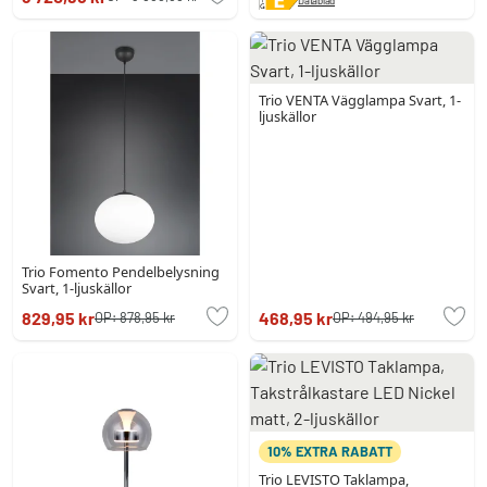
Trio VENTA Vägglampa Svart, 1-
ljuskällor
Trio Fomento Pendelbelysning
Svart, 1-ljuskällor
829,95 kr
468,95 kr
OP:
878,95 kr
OP:
494,95 kr
10% EXTRA RABATT
Trio LEVISTO Taklampa,