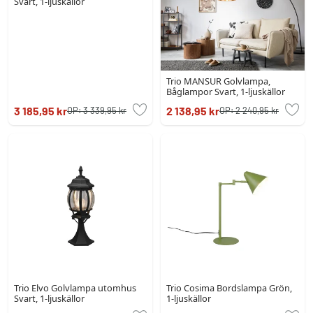
Svart, 1-ljuskällor
Trio MANSUR Golvlampa,
Båglampor Svart, 1-ljuskällor
3 185,95 kr
2 138,95 kr
OP:
3 339,95 kr
OP:
2 240,95 kr
Trio Elvo Golvlampa utomhus
Trio Cosima Bordslampa Grön,
Svart, 1-ljuskällor
1-ljuskällor