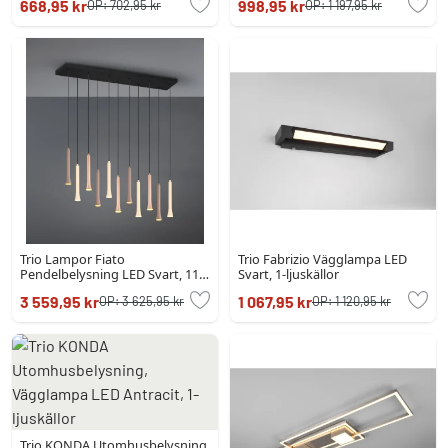
668,95 kr
998,95 kr
OP:
702,95 kr
OP:
1 197,95 kr
Trio Lampor Fiato
Trio Fabrizio Vägglampa LED
Pendelbelysning LED Svart, 11-
Svart, 1-ljuskällor
ljuskällor
3 559,95 kr
1 067,95 kr
OP:
3 625,95 kr
OP:
1 120,95 kr
Trio KONDA Utomhusbelysning,