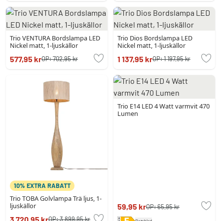
Trio VENTURA Bordslampa LED
Trio Dios Bordslampa LED
Nickel matt, 1-ljuskällor
Nickel matt, 1-ljuskällor
577,95 kr
1 137,95 kr
OP:
702,95 kr
OP:
1 197,95 kr
Trio E14 LED 4 Watt varmvit 470
Lumen
10% EXTRA RABATT
Trio TOBA Golvlampa Trä ljus, 1-
ljuskällor
59,95 kr
OP:
65,95 kr
3 720,95 kr
OP:
3 899,95 kr
Datablad