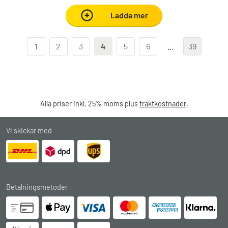
Ladda mer
1
2
3
4
5
6
...
39
Alla priser inkl. 25% moms plus
fraktkostnader
.
Vi skickar med
Betalningsmetoder