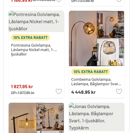
OP:
1 317,95 kr
10% EXTRA RABATT
Pontresina Golvlampa,
Läslampa Nickel matt, 1-
ljuskällor
10% EXTRA RABATT
Combeima Golvlampa,
Läslampa, Båglampor Svart,
1 927,95 kr
1-ljuskällor
4 448,95 kr
OP:
1 977,95 kr