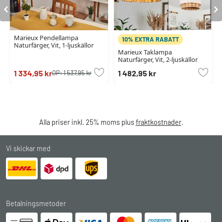
Marieux Pendellampa
10% EXTRA RABATT
Naturfärger, Vit, 1-ljuskällor
Marieux Taklampa
Naturfärger, Vit, 2-ljuskällor
1 334,95 kr
1 482,95 kr
OP:
1 537,95 kr
Alla priser inkl. 25% moms plus
fraktkostnader
.
Vi skickar med
Betalningsmetoder