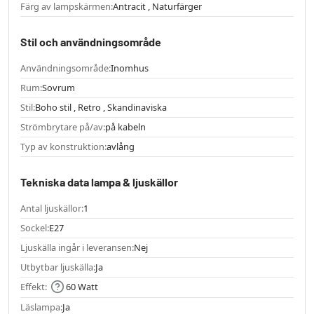
Färg av lampskärmen:
Antracit , Naturfärger
Stil och användningsområde
Användningsområde:
Inomhus
Rum:
Sovrum
Stil:
Boho stil , Retro , Skandinaviska
Strömbrytare på/av:
på kabeln
Typ av konstruktion:
avlång
Tekniska data lampa & ljuskällor
Antal ljuskällor:
1
Sockel:
E27
Ljuskälla ingår i leveransen:
Nej
Utbytbar ljuskälla:
Ja
Effekt:
60 Watt
Läslampa:
Ja