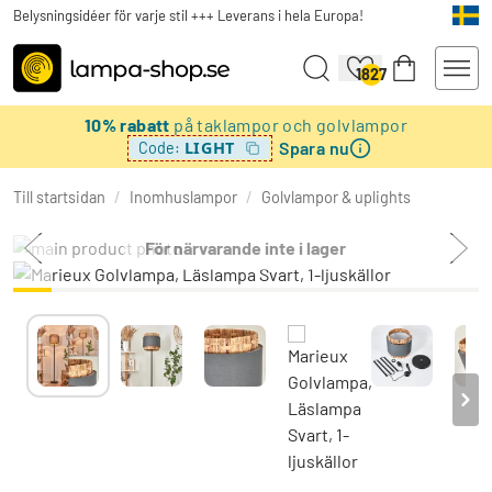
Belysningsidéer för varje stil +++ Leverans i hela Europa!
1827
10% rabatt
på taklampor och golvlampor
Spara nu
LIGHT
Code:
Till startsidan
/
Inomhuslampor
/
Golvlampor & uplights
För närvarande inte i lager