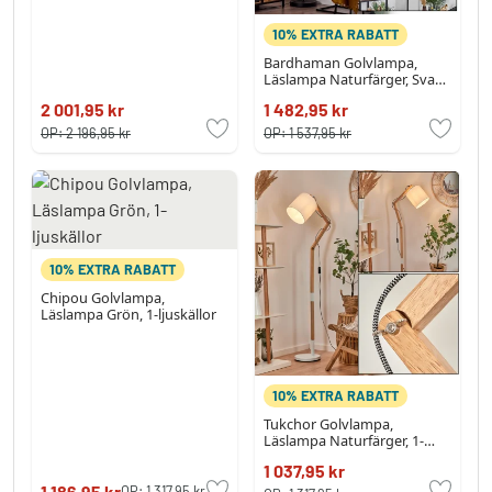
10% EXTRA RABATT
Bardhaman Golvlampa,
Läslampa Naturfärger, Svart,
2-ljuskällor
2 001,95 kr
1 482,95 kr
OP:
2 196,95 kr
OP:
1 537,95 kr
10% EXTRA RABATT
Chipou Golvlampa,
Läslampa Grön, 1-ljuskällor
10% EXTRA RABATT
Tukchor Golvlampa,
Läslampa Naturfärger, 1-
ljuskällor
1 037,95 kr
1 186,95 kr
OP:
1 317,95 kr