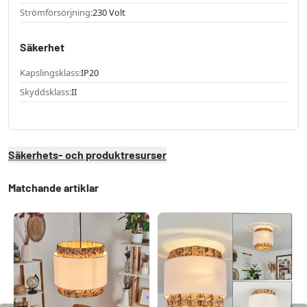
Strömförsörjning:
230 Volt
Säkerhet
Kapslingsklass:
IP20
Skyddsklass:
II
Säkerhets- och produktresurser
Matchande artiklar