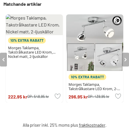
Matchande artiklar
10% EXTRA RABATT
Morges Taklampa,
Takstrålkastare LED Krom,
Nickel matt, 2-ljuskällor
10% EXTRA RABATT
Morges Taklampa,
Takstrålkastare LED Krom, 2-
ljuskällor
222,95 kr
296,95 kr
OP:
548,95 kr
OP:
439,95 kr
Alla priser inkl. 25% moms plus
fraktkostnader
.