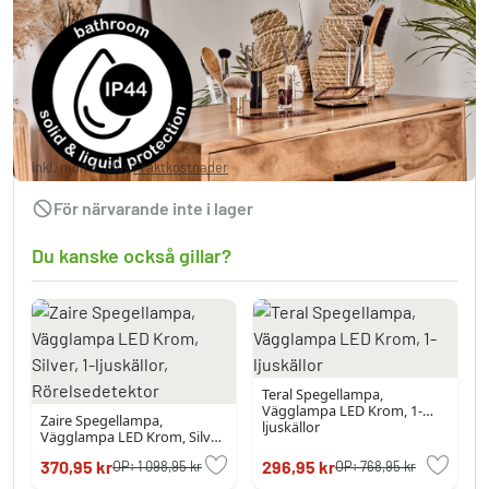
Morges Spegellampa LED Krom, Glittrande,
Vit, 1-ljuskällor
296,95 kr
inkl. moms, plus
Fraktkostnader
För närvarande inte i lager
Du kanske också gillar?
Teral Spegellampa,
Vägglampa LED Krom, 1-
Zaire Spegellampa,
ljuskällor
Vägglampa LED Krom, Silver,
1-ljuskällor, Rörelsedetektor
370,95 kr
296,95 kr
OP:
1 098,95 kr
OP:
768,95 kr