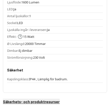
Ljusflöde:
1600 Lumen
LED:
Ja
Antal ljuskällor:
1
Sockel:
LED
Ljuskälla ingår i leveransen:
Ja
Effekt:
15 Watt
Ø Livslängd:
20000 Timmar
Dimbar:
Ej dimbar
Strömförsörjning:
230 Volt
Säkerhet
Kapslingsklass:
IP44 , Lämplig för badrum.
Säkerhets- och produktresurser