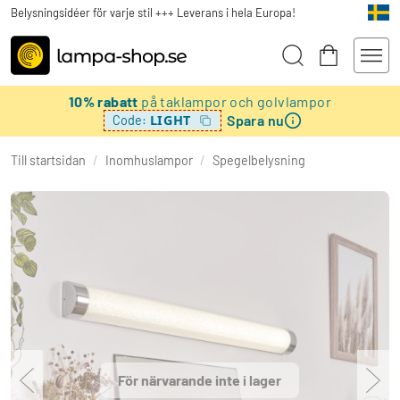
Belysningsidéer för varje stil +++ Leverans i hela Europa!
10% rabatt
på taklampor och golvlampor
Spara nu
LIGHT
Code:
Till startsidan
/
Inomhuslampor
/
Spegelbelysning
För närvarande inte i lager