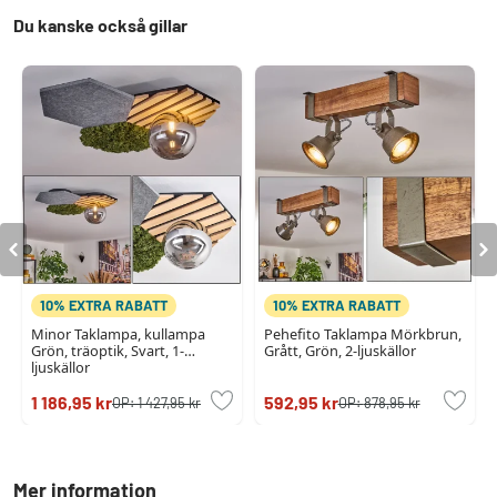
Du kanske också gillar
10% EXTRA RABATT
10% EXTRA RABATT
Minor Taklampa, kullampa
Pehefito Taklampa Mörkbrun,
Grön, träoptik, Svart, 1-
Grått, Grön, 2-ljuskällor
ljuskällor
1 186,95 kr
592,95 kr
OP:
1 427,95 kr
OP:
878,95 kr
Mer information