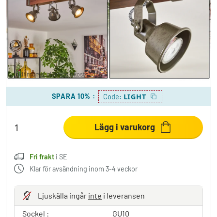
Pehefito Taklampa Mörkbrun, Grått, Grön, 3-
ljuskällor
889,95 kr
-37%
Du sparar
538,00 kr
OP:
1 427,95 kr
inkl. moms, plus
Fraktkostnader
,
Fri frakt
i SE
SPARA 10%
:
LIGHT
Code:
Lägg i varukorg
Fri frakt
i SE
Klar för avsändning inom 3-4 veckor
Ljuskälla ingår
inte
i leveransen
Sockel :
GU10