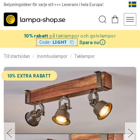
Belysningsidéer för varje stil +++ Leverans i hela Europa!
10% rabatt
på taklampor och golvlampor
Spara nu
LIGHT
Code:
Till startsidan
/
Inomhuslampor
/
Taklampor
10% EXTRA RABATT