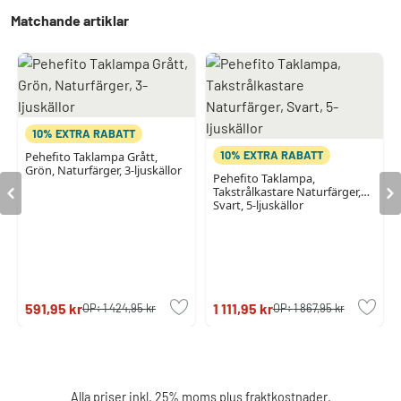
Matchande artiklar
10% EXTRA RABATT
10% EXTRA RABATT
Pehefito Taklampa Grått,
Grön, Naturfärger, 3-ljuskällor
Pehefito Taklampa,
Takstrålkastare Naturfärger,
Svart, 5-ljuskällor
591,95 kr
1 111,95 kr
OP:
1 424,95 kr
OP:
1 867,95 kr
Alla priser inkl. 25% moms plus
fraktkostnader
.