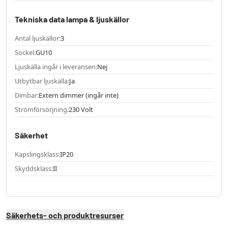
Tekniska data lampa & ljuskällor
Antal ljuskällor:
3
Sockel:
GU10
Ljuskälla ingår i leveransen:
Nej
Utbytbar ljuskälla:
Ja
Dimbar:
Extern dimmer (ingår inte)
Strömförsörjning:
230 Volt
Säkerhet
Kapslingsklass:
IP20
Skyddsklass:
II
Säkerhets- och produktresurser