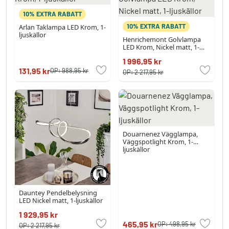
10% EXTRA RABATT
10% EXTRA RABATT
Arlan Taklampa LED Krom, 1-
ljuskällor
Henrichemont Golvlampa
LED Krom, Nickel matt, 1-
ljuskällor
1 996,95 kr
131,95 kr
OP:
988,95 kr
OP:
2 217,95 kr
Douarnenez Vägglampa,
Väggspotlight Krom, 1-
ljuskällor
Dauntey Pendelbelysning
LED Nickel matt, 1-ljuskällor
1 929,95 kr
465,95 kr
OP:
498,95 kr
OP:
2 217,95 kr