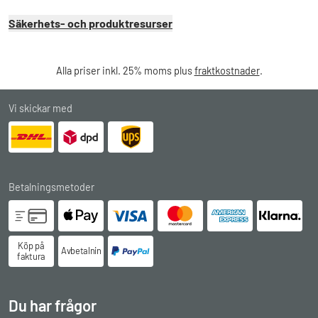
Säkerhets- och produktresurser
Alla priser inkl. 25% moms plus
fraktkostnader
.
Vi skickar med
Betalningsmetoder
Köp på
Avbetalningsköp
faktura
Du har frågor