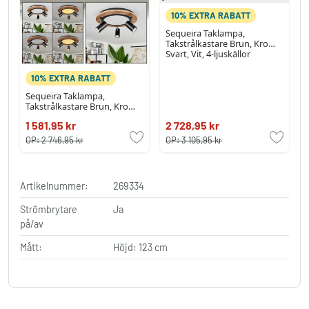
10% EXTRA RABATT
Sequeira Taklampa,
Takstrålkastare Brun, Krom,
Svart, Vit, 4-ljuskällor
10% EXTRA RABATT
Sequeira Taklampa,
Takstrålkastare Brun, Krom,
Svart, Vit, 3-ljuskällor
1 581,95 kr
2 728,95 kr
OP:
2 746,95 kr
OP:
3 105,95 kr
Artikelnummer:
269334
Strömbrytare
Ja
på/av
Mått:
Höjd: 123 cm