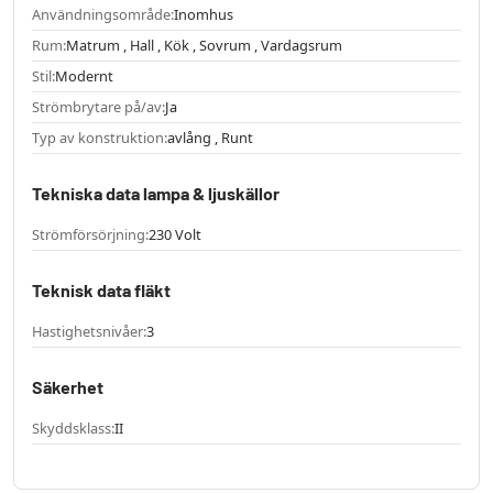
Användningsområde:
Inomhus
Rum:
Matrum , Hall , Kök , Sovrum , Vardagsrum
Stil:
Modernt
Strömbrytare på/av:
Ja
Typ av konstruktion:
avlång , Runt
Tekniska data lampa & ljuskällor
Strömförsörjning:
230 Volt
Teknisk data fläkt
Hastighetsnivåer:
3
Säkerhet
Skyddsklass:
II