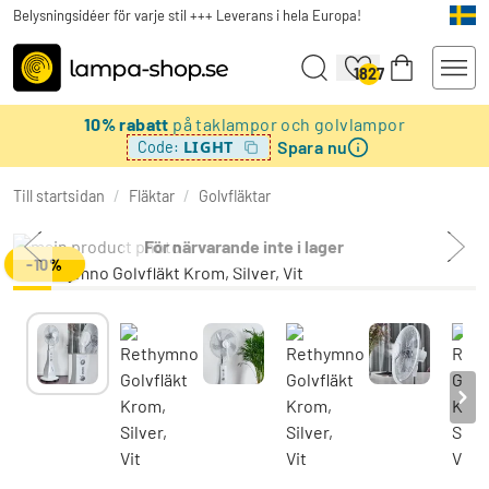
Belysningsidéer för varje stil +++ Leverans i hela Europa!
1827
10% rabatt
på taklampor och golvlampor
Spara nu
LIGHT
Code:
Till startsidan
/
Fläktar
/
Golvfläktar
För närvarande inte i lager
-10%