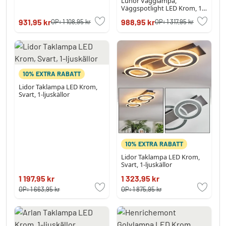
Lunor Vägglampa,
Väggspotlight LED Krom, 1-
ljuskällor
931,95 kr
988,95 kr
OP:
1 108,95 kr
OP:
1 317,95 kr
10% EXTRA RABATT
Lidor Taklampa LED Krom,
Svart, 1-ljuskällor
10% EXTRA RABATT
Lidor Taklampa LED Krom,
Svart, 1-ljuskällor
1 197,95 kr
1 323,95 kr
OP:
1 663,95 kr
OP:
1 875,95 kr