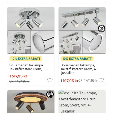
10% EXTRA RABATT
10% EXTRA RABATT
Douarnenez Taklampa,
Douarnenez Taklampa,
Takstrålkastare Krom, 3-
Takstrålkastare Krom, 4-
ljuskällor
ljuskällor
1 317,95 kr
1 197,95 kr
OP:
1 441,95 kr
OP:
1 427,95 kr