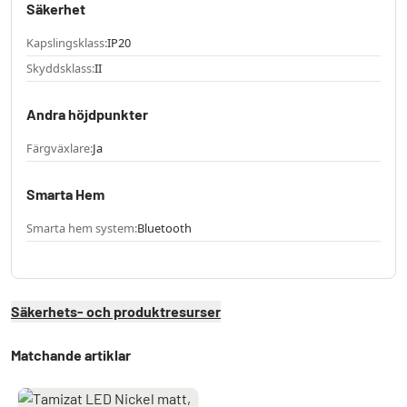
Säkerhet
Kapslingsklass:
IP20
Skyddsklass:
II
Andra höjdpunkter
Färgväxlare:
Ja
Smarta Hem
Smarta hem system:
Bluetooth
Säkerhets- och produktresurser
Matchande artiklar