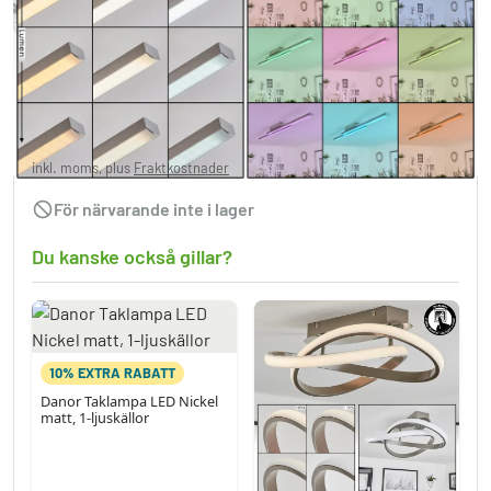
Tamizat Taklampa LED Nickel matt, 2-
ljuskällor, Färgväxlare
1 334,95 kr
inkl. moms, plus
Fraktkostnader
För närvarande inte i lager
Du kanske också gillar?
10% EXTRA RABATT
Danor Taklampa LED Nickel
matt, 1-ljuskällor