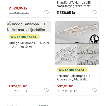
Blandford Taklampa LED
Naturfärger, Nickel matt,
2 520,95 kr
Silver, 3-ljuskällor,
3 559,95 kr
Fjärrkontroll
OP:
2 746,95 kr
10% EXTRA RABATT
Omega Taklampa LED Nickel
matt, 1-ljuskällor
10% EXTRA RABATT
Serranos Taklampa LED
Aluminium, 1-ljuskällor
1 923,95 kr
592,95 kr
OP:
2 191,95 kr
OP:
2 746,95 kr