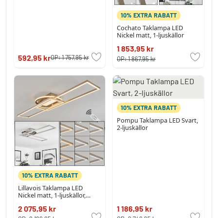
10% EXTRA RABATT
Cochato Taklampa LED
Nickel matt, 1-ljuskällor
1 853,95 kr
592,95 kr
OP:
1 757,95 kr
OP:
1 867,95 kr
10% EXTRA RABATT
Pompu Taklampa LED Svart,
2-ljuskällor
10% EXTRA RABATT
Lillavois Taklampa LED
Nickel matt, 1-ljuskällor,
Fjärrkontroll
2 075,95 kr
1 186,95 kr