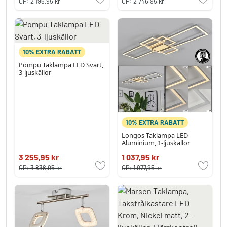
OP:
2 196,95 kr
OP:
2 746,95 kr
10% EXTRA RABATT
Pompu Taklampa LED Svart,
3-ljuskällor
10% EXTRA RABATT
Longos Taklampa LED
Aluminium, 1-ljuskällor
3 255,95 kr
1 037,95 kr
OP:
3 836,95 kr
OP:
1 977,95 kr