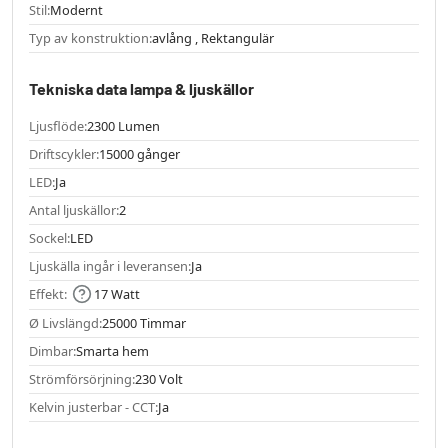
Stil:
Modernt
Typ av konstruktion:
avlång , Rektangulär
Tekniska data lampa & ljuskällor
Ljusflöde:
2300 Lumen
Driftscykler:
15000 gånger
LED:
Ja
Antal ljuskällor:
2
Sockel:
LED
Ljuskälla ingår i leveransen:
Ja
Effekt:
17 Watt
Ø Livslängd:
25000 Timmar
Dimbar:
Smarta hem
Strömförsörjning:
230 Volt
Kelvin justerbar - CCT:
Ja