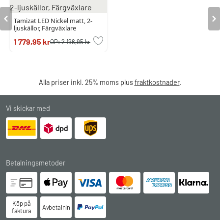
Tamizat LED Nickel matt, 2-
ljuskällor, Färgväxlare
1 779,95 kr
OP:
2 196,95 kr
Alla priser inkl. 25% moms plus
fraktkostnader
.
Vi skickar med
Betalningsmetoder
Köp på
Avbetalningsköp
faktura