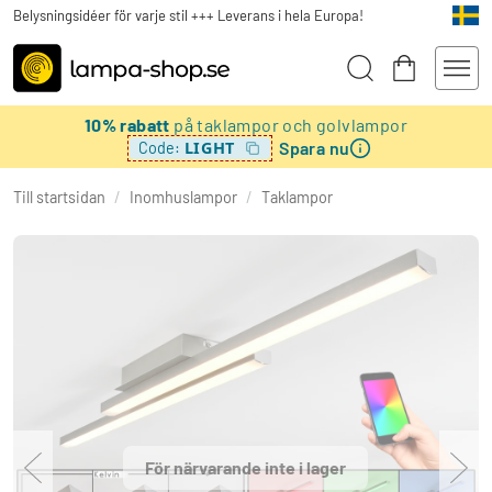
Belysningsidéer för varje stil +++ Leverans i hela Europa!
10% rabatt
på taklampor och golvlampor
Spara nu
LIGHT
Code:
Till startsidan
/
Inomhuslampor
/
Taklampor
För närvarande inte i lager