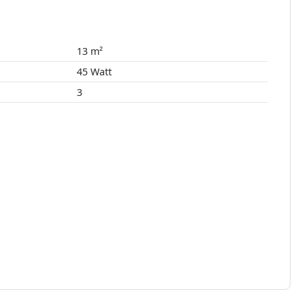
13 m²
45 Watt
3