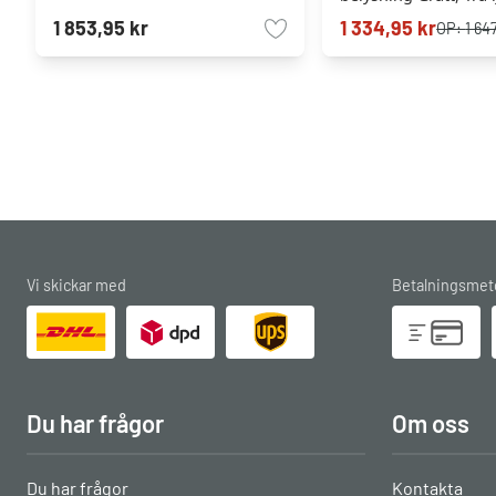
matt, 1-ljuskällor
1 853,95 kr
1 334,95 kr
OP:
1 64
Vi skickar med
Betalningsmet
Du har frågor
Om oss
Du har frågor
Kontakta