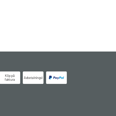
Köp på
Avbetalningsköp
faktura