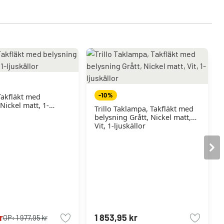
-10%
akfläkt med
Nickel matt, 1-
Trillo Taklampa, Takfläkt med
belysning Grått, Nickel matt,
Vit, 1-ljuskällor
r
1 853,95 kr
OP:
1 977,95 kr