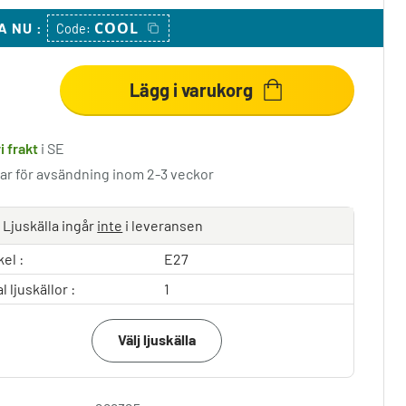
COOL
A NU
:
Code:
Lägg i varukorg
i frakt
i SE
lar för avsändning inom 2-3 veckor
Ljuskälla ingår
inte
i leveransen
el :
E27
l ljuskällor :
1
Välj ljuskälla