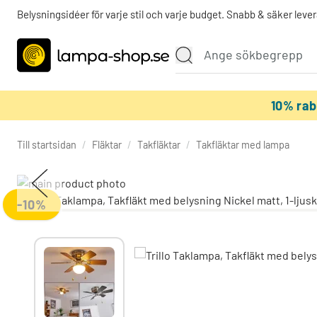
Belysningsidéer för varje stil och varje budget. Snabb & säker lever
10% ra
Till startsidan
/
Fläktar
/
Takfläktar
/
Takfläktar med lampa
-10%