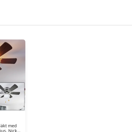
fläkt med
jus, Nickel