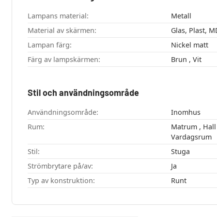
Lampans material:
Metall
Material av skärmen:
Glas, Plast, M
Lampan färg:
Nickel matt
Färg av lampskärmen:
Brun , Vit
Stil och användningsområde
Användningsområde:
Inomhus
Rum:
Matrum , Hall , Kök , Sovrum ,
Vardagsrum
Stil:
Stuga
Strömbrytare på/av:
Ja
Typ av konstruktion:
Runt