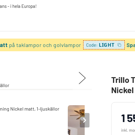
ans - i hela Europa!
batt
på taklampor och golvlampor
LIGHT
Spa
Code:
Trillo
Nickel 
1 5
inkl. m