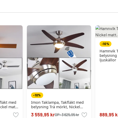
-10%
Hamnvik T
belysning 
ljuskällor
-10%
fläkt med
Imon Taklampa, Takfläkt med
ickel matt,
belysning Trä mörkt, Nickel
järrkontroll
matt, 1-ljuskällor, Fjärrkontroll
3 559,95 kr
889,95 k
OP:
3 625,95 kr