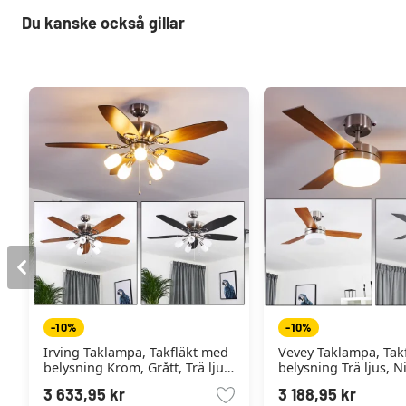
Du kanske också gillar
-10%
-10%
Irving Taklampa, Takfläkt med
Vevey Taklampa, Tak
belysning Krom, Grått, Trä ljus,
belysning Trä ljus, N
5-ljuskällor
Silver, 2-ljuskällor, F
3 633,95 kr
3 188,95 kr