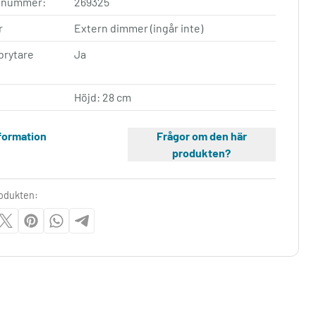
elnummer:
269325
r
Extern dimmer (ingår inte)
brytare
Ja
Höjd: 28 cm
formation
Frågor om den här
produkten?
rodukten: