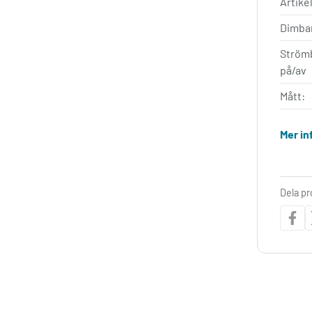
Artik
Dimba
Ström
på/av
Mått:
Mer in
Dela p