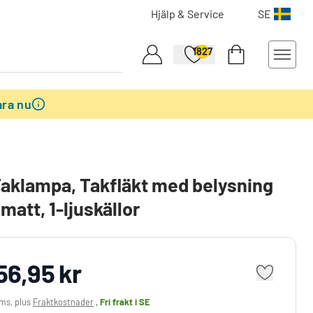
Hjälp & Service
SE
1827
ra nu
 Taklampa, Takfläkt med belysning
matt, 1-ljuskällor
56,95 kr
oms, plus
Fraktkostnader
,
Fri frakt
i SE