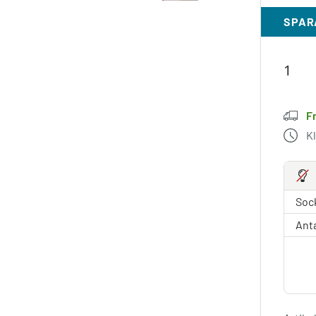
SPAR
Fr
K
Sock
Anta