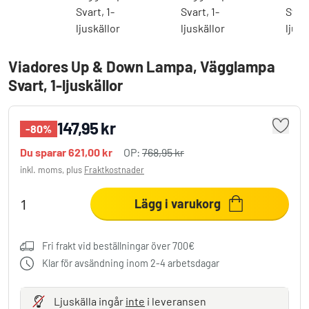
Viadores Up & Down Lampa, Vägglampa
Svart, 1-ljuskällor
147,95 kr
-80%
Du sparar
621,00 kr
OP:
768,95 kr
inkl. moms, plus
Fraktkostnader
Lägg i varukorg
Fri frakt vid beställningar över 700€
Klar för avsändning inom 2-4 arbetsdagar
Ljuskälla ingår
inte
i leveransen