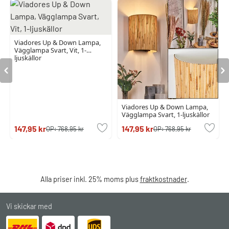
Viadores Up & Down Lampa,
Vägglampa Svart, Vit, 1-
ljuskällor
Viadores Up & Down Lampa,
Vägglampa Svart, 1-ljuskällor
147,95 kr
147,95 kr
OP:
768,95 kr
OP:
768,95 kr
Alla priser inkl. 25% moms plus
fraktkostnader
.
Vi skickar med