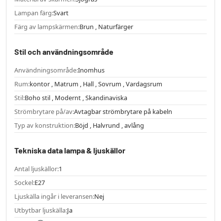
Lampan färg:
Svart
Färg av lampskärmen:
Brun , Naturfärger
Stil och användningsområde
Användningsområde:
Inomhus
Rum:
kontor , Matrum , Hall , Sovrum , Vardagsrum
Stil:
Boho stil , Modernt , Skandinaviska
Strömbrytare på/av:
Avtagbar strömbrytare på kabeln
Typ av konstruktion:
Böjd , Halvrund , avlång
Tekniska data lampa & ljuskällor
Antal ljuskällor:
1
Sockel:
E27
Ljuskälla ingår i leveransen:
Nej
Utbytbar ljuskälla:
Ja