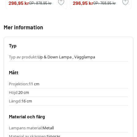
296,95 kr
296,95 kr
OP:
878,95 kr
OP:
768,95 kr
Mer information
Typ
Typ av produkt:
Up & Down Lampa , Vägglampa
Mått
Projektion:
11 cm
Höjd:
20 cm
Längd:
16 cm
Material och färg
Lampans material:
Metall
Material av skärmen:
Sjögräs