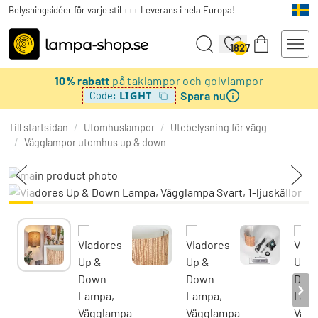
Belysningsidéer för varje stil +++ Leverans i hela Europa!
1827
10% rabatt
på taklampor och golvlampor
Spara nu
LIGHT
Code:
Till startsidan
/
Utomhuslampor
/
Utebelysning för vägg
/
Vägglampor utomhus up & down