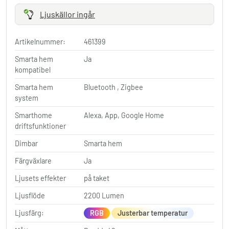
Ljuskällor ingår
Artikelnummer:
461399
Smarta hem
Ja
kompatibel
Smarta hem
Bluetooth , Zigbee
system
Smarthome
Alexa, App, Google Home
driftsfunktioner
Dimbar
Smarta hem
Färgväxlare
Ja
Ljusets effekter
på taket
Ljusflöde
2200 Lumen
Ljusfärg:
RGB
Justerbar temperatur