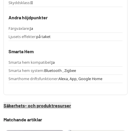
Skyddsklass:
II
Andra höjdpunkter
Färgväxlare:
Ja
Ljusets effekter:
på taket
Smarta Hem
Smarta hem kompatibel:
Ja
Smarta hem system:
Bluetooth , Zigbee
Smarthome driftsfunktioner:
Alexa, App, Google Home
Säkerhets- och produktresurser
Matchande artiklar