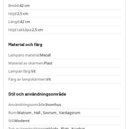
Bredd:
42 cm
Höjd:
2.5 cm
Längd:
42 cm
Höjd takkåpa:
2.5 cm
Material och färg
Lampans material:
Metall
Material av skärmen:
Plast
Lampan färg:
Vit
Färg av lampskärmen:
Vit
Stil och användningsområde
Användningsområde:
Inomhus
Rum:
Matrum , Hall , Sovrum , Vardagsrum
Stil:
Modernt
Typ av konstruktion:
vinklade , Platt , Kvadrat