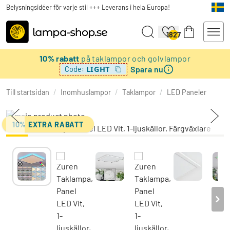
Belysningsidéer för varje stil +++ Leverans i hela Europa!
1827
10% rabatt
på taklampor och golvlampor
Spara nu
LIGHT
Code:
Till startsidan
/
Inomhuslampor
/
Taklampor
/
LED Paneler
10% EXTRA RABATT