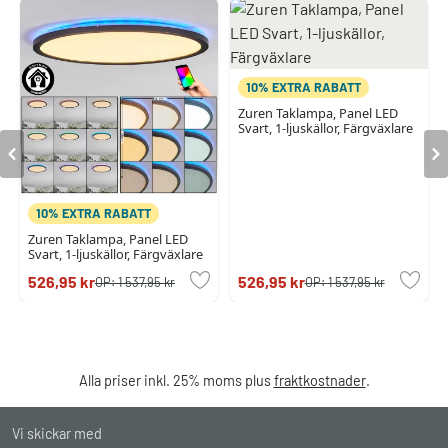
10% EXTRA RABATT
Zuren Taklampa, Panel LED
Svart, 1-ljuskällor, Färgväxlare
10% EXTRA RABATT
Zuren Taklampa, Panel LED
Svart, 1-ljuskällor, Färgväxlare
526,95 kr
526,95 kr
OP:
1 537,95 kr
OP:
1 537,95 kr
Alla priser inkl. 25% moms plus
fraktkostnader
.
Vi skickar med