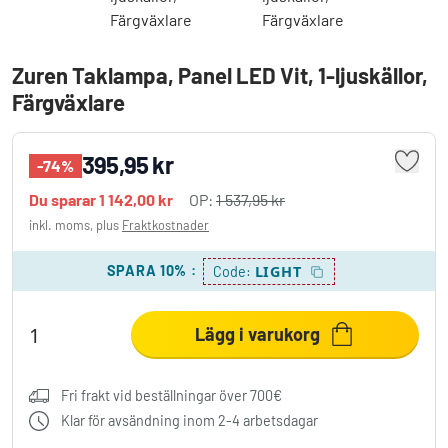
Zuren Taklampa, Panel LED Vit, 1-ljuskällor,
Färgväxlare
395,95 kr
-74%
Du sparar
1 142,00 kr
OP:
1 537,95 kr
inkl. moms, plus
Fraktkostnader
SPARA 10%
:
LIGHT
Code:
Lägg i varukorg
Fri frakt vid beställningar över 700€
Klar för avsändning inom 2-4 arbetsdagar