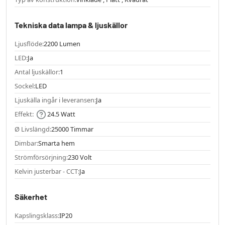
Tekniska data lampa & ljuskällor
Ljusflöde:
2200 Lumen
LED:
Ja
Antal ljuskällor:
1
Sockel:
LED
Ljuskälla ingår i leveransen:
Ja
Effekt:
24.5 Watt
Ø Livslängd:
25000 Timmar
Dimbar:
Smarta hem
Strömförsörjning:
230 Volt
Kelvin justerbar - CCT:
Ja
Säkerhet
Kapslingsklass:
IP20